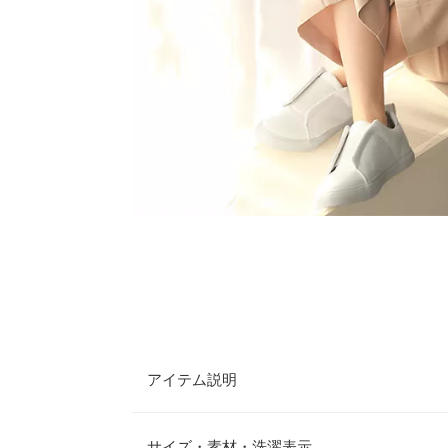
アイテム説明
フロントゴムでサッと履ける大人スリッポンスニー
ュアルはもちろん、モードなスタイルまで幅広くコ
サイズ・素材・洗濯表示