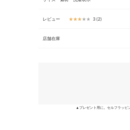
でホールド感もありアウトドアにも使いやすい◎
【素材・サイズ感】
S
S〜LLの4サイズ展開。バイカラーを楽しめるカラ
レビュー
★★★★★
★★★★★
3 (2)
のバリエーション。
筒丈
-
※キャンセル/変更不可
レビュー：2件
店舗在庫
足幅
7.3
甲幅
15
★★★★★
★★★★★
5
※表示されている情報は、8/07 14:26 時点のものになりま
カラー：スムースホワイト
※在庫ありの表示でも売り切れ等の場合がございますので
サイズ：M
購入日：2021/10/23
わせください。
ソール高さ
-
軽くて歩きやすい。 くるぶし丈の靴下でも大きい
前高さ
-
窮屈さを感じずに履けそう！
兵庫県
三宮店
片足の重さ（g）
-
S.maru |
身長：
151cm
~
155cm
| 体重：
41kg
~
45
身長別サイズガ
姫路店
★★★★★
★★★★★
1
▲プレゼント用に。セルフラッピ
※生産時期の違いによる色や素材に関して、多少の個体
カラー：スムースブラック
サイズ：L
購入日：2022/08/22
す。予めご了承ください。
※上記寸法は、生産時に指示した寸法に従い掲載してお
足が痛いし安っぽく見える
造時の個体差が多少生じている場合がございます。また