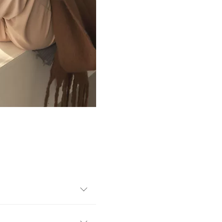
カー。見た目はシックでカジ
ーデに使えます。太めのゴム