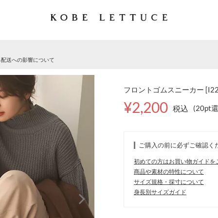
る配送への影響について
フロントゴムスニーカー [I22
¥2,200
税込
(20pt
ご購入の前に必ずご確認く
初めての方はお買い物ガイドを
商品や素材の特性について
サイズ規格・採寸について
身長別サイズガイド