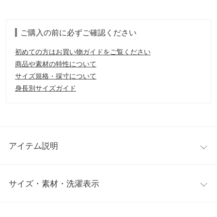
ご購入の前に必ずご確認ください
初めての方はお買い物ガイドをご覧ください
商品や素材の特性について
サイズ規格・採寸について
身長別サイズガイド
アイテム説明
デイリー使いにオススメな夢のカーディガン。日頃のストレスや
サイズ・素材・洗濯表示
疲れに、とにかく軽くて暖かい服で、心地良い気分を。手に取る
だけでわかる軽さで、服が軽いと肩こりも軽減されて、リラック
ス出来ます。長過ぎない丈感で、ボトムも迷わず合わせやすいの
ワンサイズ