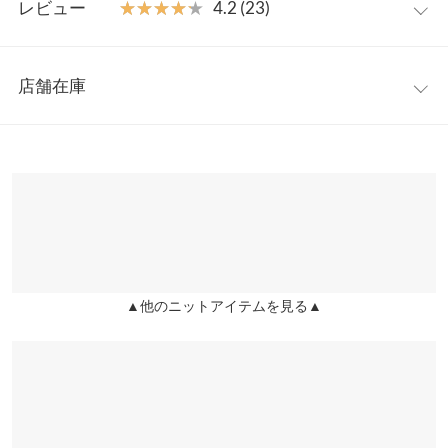
も◎
レビュー
★★★★★
★★★★★
4.2 (23)
【素材・サイズ感】
着丈
54
手に取った瞬間に「軽い」とわかる軽量感とふんわりとした温か
レビュー：23件
さ。一般的なアクリルニットに比べて、約2/3の軽さを実現。ふ
身幅
55
店舗在庫
んわりとした肉厚感と暖かみのあるニット素材を使用しており、
★★★★★
★★★★★
5
襟開き幅
19
暖かく着て頂けます。
カラー：サックス
購入日：2023/11/24
※表示されている情報は、8/07 18:13 時点のものになります。
※キャンセル/変更不可
※在庫ありの表示でも売り切れ等の場合がございますので、詳し
袖幅
19
春先にサックスカラーがとても可愛いです。 何度か着用して少し
くはご利用店舗にお問い合わせください。
毛玉が出来てきましたが可愛いのでお手入れして着たいと思いま
裄丈
77
す。
兵庫県
三宮店
裾幅
46.5
店舗在庫
ｓｒｈ |
身長：
151cm
~
155cm
| 体重：
46kg
~
50kg
| 足のサイズ：
24.0cm
~
24.5cm
袖口幅
9.5
▲他のニットアイテムを見る▲
姫路店
★★★★★
★★★★★
5
店舗在庫
重さ（g）
310
カラー：オフホワイト
購入日：2021/01/29
身長別サイズガイド
サイズ規格・採寸について
とても可愛いです。本当に軽いです。 短めの丈のトップスが着た
い時にぴったりです。 ボタンをとめてこれ1枚でも羽織でも使え
※生産時期の違いによる色や素材に関して、多少の個体差が生じ
るので重宝すると思います。 色違いも欲しくなりました。