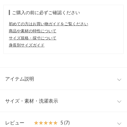
ご購入の前に必ずご確認ください
初めての方はお買い物ガイドをご覧ください
商品や素材の特性について
サイズ規格・採寸について
身長別サイズガイド
アイテム説明
トレンド感が詰まった主役級ニットの登場。襟元、袖口、裾口に
サイズ・素材・洗濯表示
程よいダメージ加工が入っており、コーディネートのアクセント
に。計算された絶妙なバランスのレイヤード風のデザインが、1
枚でサマになり、大活躍間違いなし。
ワンサイズ
【素材・サイズ感】
レビュー
★★★★★
★★★★★
5 (7)