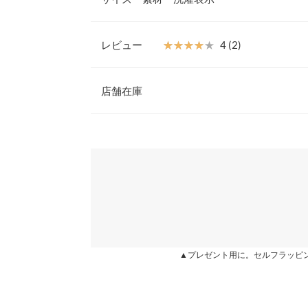
インナー次第で様々なコーデを楽しめます。
【素材・サイズ感】
わずかに起毛感のあるツイル素材を使用。背中部分
レビュー
★★★★★
★★★★★
4 (2)
リボンがアクセントに◎。結び具合によって、身巾
着丈
ント。
レビュー：2件
※キャンセル/変更不可
店舗在庫
身幅
ウエスト幅
★★★★★
★★★★★
5
※表示されている情報は、8/08 02:32 時点のものになりま
カラー：チャコール
※在庫ありの表示でも売り切れ等の場合がございますので
購入日：2021/01/29
わせください。
裾幅
見た目は微妙でしたが、着てみたら可愛く色んな着
身長別サイズガ
兵庫県
三宮店
にゃんにゃ |
身長：
156cm
~
160cm
| 体重：
46kg
~
50
※生産時期の違いによる色や素材に関して、多少の個体
す。予めご了承ください。
※上記寸法は、生産時に指示した寸法に従い掲載してお
姫路店
★★★★★
★★★★★
3
造時の個体差が多少生じている場合がございます。また
カラー：ピンクパープル
購入日：2020/12/20
▲プレゼント用に。セルフラッピ
値とは異なる場合がございます。予めご了承ください。
160センチの娘用にピンクを購入。色は落ち着き
いです。 洗濯のたびにシワが気になります。後ろ