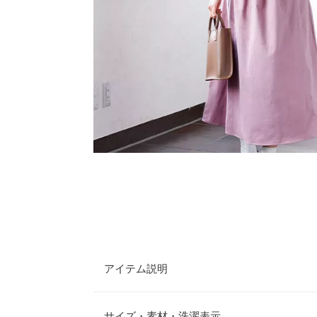
アイテム説明
バックリボンが魅力的なジャンスカ。ボリュームが
丈感が、カジュアルながらも子供っぽくなりすぎな
サイズ・素材・洗濯表示