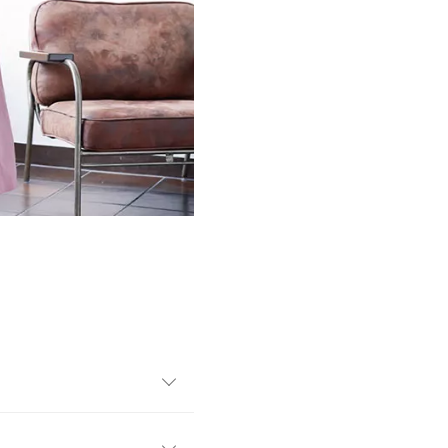
出すぎないフレアスカートと
いシルエットを演出します。