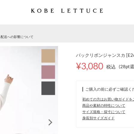
る配送への影響について
バックリボンジャンスカ [E26
¥3,080
税込
(28pt
ご購入の前に必ずご確認く
初めての方はお買い物ガイドを
商品や素材の特性について
サイズ規格・採寸について
身長別サイズガイド