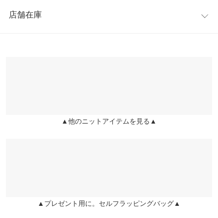
レビュー：2件
あり、風合いも◎程よい肉厚感で、暖かく着て頂けます。全体的
身幅
56
店舗在庫
にゆったりしたサイズ感で、ストレスフリーな着心地。ヒップラ
★★★★★
★★★★★
5
肩幅
52
インも隠れる丈感で、体型カバーにも繋がります。
カラー：パープル
購入日：2020/12/17
※表示されている情報は、8/07 03:24 時点のものになります。
※キャンセル/変更不可
※在庫ありの表示でも売り切れ等の場合がございますので、詳し
裾幅
54
パープルの色味が凄く可愛い！ ニットもモチモチしていて肌触り
くはご利用店舗にお問い合わせください。
良く温かいです☆ 低身長でも首元そのままでも内側折りにしても
袖丈
52.5
可愛く着れるので良かったです。 擦れに弱く毛玉が出来そうな感
兵庫県
三宮店
じなので 鞄やアウターの擦れなど気を付けて沢山着ます☆
袖幅
22
店舗在庫
chicomaru |
身長：
151cm
~
155cm
| 体重：
46kg
~
50kg
| 足のサイズ：
袖口幅
9
23.0cm
~
23.5cm
▲他のニットアイテムを見る▲
姫路店
店舗在庫
身長別サイズガイド
サイズ規格・採寸について
★★★★★
★★★★★
4
カラー：イエロー
購入日：2020/12/15
※生産時期の違いによる色や素材に関して、多少の個体差が生じ
画像通りでした！ 生地がしっかりしていて、首回りもあるのであ
ている場合がございます。予めご了承ください。
たたかいです！
※上記寸法は、生産時に指示した寸法に従い掲載しております。
生産時期の違いによる製造時の個体差が多少生じている場合がご
nnn |
身長：
~
| 体重：
~
| 足のサイズ：
~
▲プレゼント用に。セルフラッピングバッグ▲
ざいます。また、商品についたメーカータグの数値とは異なる場