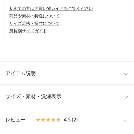
初めての方はお買い物ガイドをご覧ください
商品や素材の特性について
サイズ規格・採寸について
身長別サイズガイド
アイテム説明
ボリュームネックが印象的なストレスフリーなニット。ゆるめの
サイズ・素材・洗濯表示
サイジングが、快適な着心地と今年らしい着こなしを叶えます。
ボリュームネックも、ゆったりしてるので、締め付け感が苦手な
方にもオススメ。シンプルながら、サイドのリブ編みがコーディ
ワンサイズ
ネートのアクセントに。
レビュー
★★★★★
★★★★★
4.5 (2)
【素材・サイズ感】
着丈
65
もちもちとした肌あたりのいいニット素材を使用。ウォーム感も