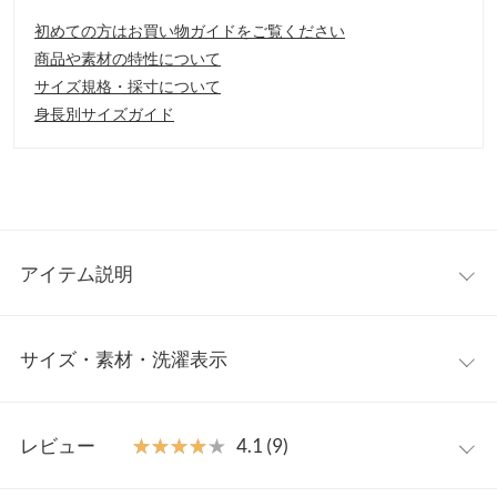
初めての方はお買い物ガイドをご覧ください
商品や素材の特性について
サイズ規格・採寸について
身長別サイズガイド
アイテム説明
人気を博した「K828」の生地を使用した、チュニックコートが新
サイズ・素材・洗濯表示
登場。上品かつ旬顔に仕上がり、パンツ、スカート、ワンピース
問わず、バランスが取りやすい丈感です。トレンドライクなオー
バーシルエットが、リラクシーな雰囲気で、きちんと感もあり、
ワンサイズ
この冬重宝間違いなし。
レビュー
★★★★★
★★★★★
4.1 (9)
【素材・サイズ感】
着丈（前）
81
柔らかく厚手のフェイクウールを使用。暖かく着て頂けます。ゆ