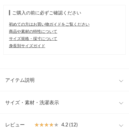
ご購入の前に必ずご確認ください
初めての方はお買い物ガイドをご覧ください
商品や素材の特性について
サイズ規格・採寸について
身長別サイズガイド
アイテム説明
ショート丈がこなれたコーディネートを演出してくれるニット。
サイズ・素材・洗濯表示
ショート丈なので、脚長効果も高く、パンツ、スカート共にバラ
ンスを取りやすいのも嬉しいポイント。シンプルながら、計算さ
れたオーバーサイズシルエットが美しく、上品で高見えする優秀
ワンサイズ
アイテム。
レビュー
★★★★★
★★★★★
4.2 (12)