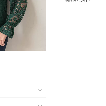
身長別サイズガイド
ス。インナーキャミがセット
んの事、レースを首元や袖口か