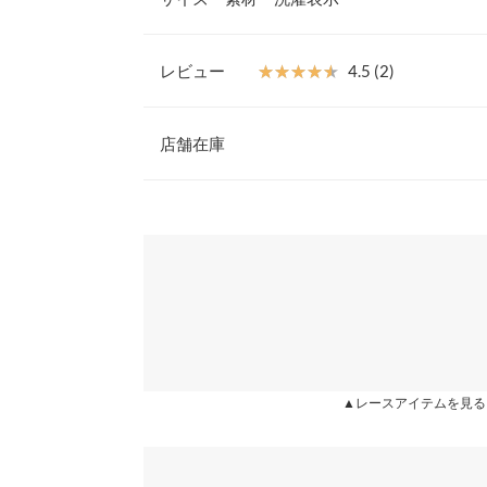
ら、チラっと見せるレイヤードスタイルも可愛くキ
広いシーンで使い回ししやすいひと品。
【素材・サイズ感】
レビュー
★★★★★
★★★★★
4.5 (2)
ふんわりした肌触りのいいベロアレースを使用。イ
【A】着丈
くサラッとしながらも程よい光沢で高見えするポリ
レビュー：2件
を拾い過ぎず、キレイなシルエットを作ります。
店舗在庫
【A】身幅
※キャンセル/変更不可
【A】肩幅
★★★★★
★★★★★
5
※表示されている情報は、8/08 05:18 時点のものになりま
カラー：ブラック
※在庫ありの表示でも売り切れ等の場合がございますので
購入日：2021/01/14
わせください。
【A】袖幅
セールでダスティブルー、黒を購入したんですが、
【A】袖丈
小さかった… 迷いに迷ったダスティブルーの方が
兵庫県
三宮店
やネイビーのワイドパンツやタイトスカート合わせ
【A】裾幅
めにも着れる。 本命の黒は着たまま身動きが取れん
【A】袖口幅
姫路店
あまみちゃん |
身長：
156cm
~
160cm
| 体重：
51
▲レースアイテムを見る
【B】着丈
【B】身幅
★★★★★
★★★★★
4