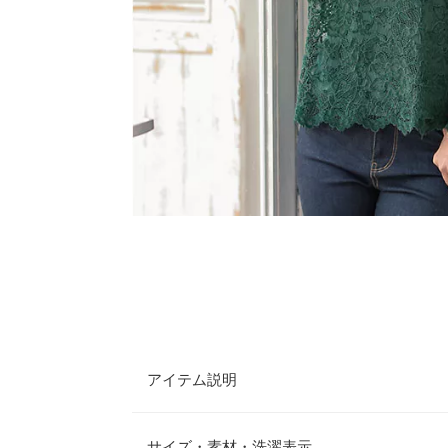
アイテム説明
シーズンムード漂うベロアレースを使用したブラウ
で付いており、1枚で楽しめます。1枚着はもちろ
サイズ・素材・洗濯表示