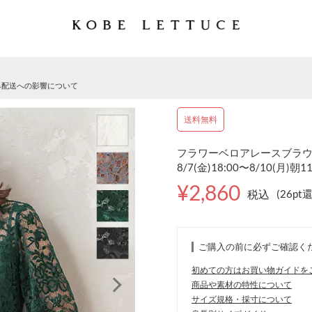
る配送への影響について
送料無料
フラワーベロアレースブラウス 
8/7(金)18:00〜8/10(月)朝1
¥2,860
税込
(26pt
ご購入の前に必ずご確認く
初めての方はお買い物ガイドを
商品や素材の特性について
サイズ規格・採寸について