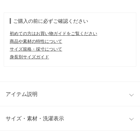
ご購入の前に必ずご確認ください
初めての方はお買い物ガイドをご覧ください
商品や素材の特性について
サイズ規格・採寸について
身長別サイズガイド
アイテム説明
ウール混の風合いの良い素材を使用したリッチ見え間違いなしの
サイズ・素材・洗濯表示
ニット。計算された絶妙なゆるいシルエットが、「こなれ感」を
演出します。前後差が付いた丈感と、ルーズな袖のデザインは、
リラクシーでオシャレな雰囲気に仕上がります。
ワンサイズ