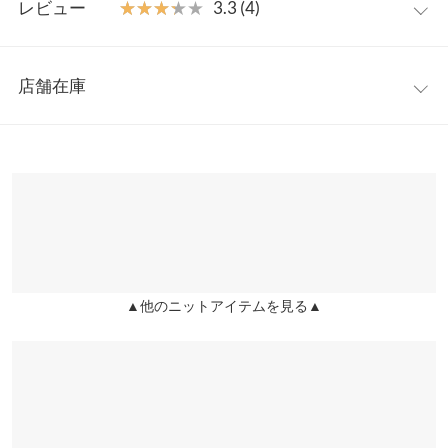
【素材・サイズ感】
レビュー
★★★★★
★★★★★
3.3 (4)
肌あたり柔らかで風合いの良いニット素材を使用。ウール混で、
着丈（前）
65
ウォーム感を感じられ、心地良い着心地を実現。全体的にゆった
レビュー：4件
りしたサイズ感で、ストレスフリー。Vネックでお顔周りもすっ
着丈（後）
77
店舗在庫
きり見えます。
★★★★★
★★★★★
4
身幅
55
※キャンセル/変更不可
カラー：ナチュラル
購入日：2021/10/29
※表示されている情報は、8/09 19:47 時点のものになります。
※在庫ありの表示でも売り切れ等の場合がございますので、詳し
肩幅
54
グレーは完売してたからナチュラルにしました！色味も暖かさも
くはご利用店舗にお問い合わせください。
抜群でした！袖がボリューミー過ぎるのでちょっと残念かな
裾幅
53
ー！？
兵庫県
三宮店
袖丈
52
店舗在庫
まりりり |
身長：
146cm
~
150cm
| 体重：
51kg
~
55kg
| 足のサイズ：
24.0cm
~
24.5cm
袖幅
20
▲他のニットアイテムを見る▲
姫路店
★★★★★
★★★★★
3
店舗在庫
袖口幅
12
カラー：モカ
購入日：2021/10/31
身長別サイズガイド
サイズ規格・採寸について
去年も買って今年は色違い購入！すこし袖が長いけどお気に入り
あむむむ |
身長：
161cm
~
165cm
| 体重：
56kg
~
60kg
| 足のサイズ：
24.0cm
※生産時期の違いによる色や素材に関して、多少の個体差が生じ
~
24.5cm