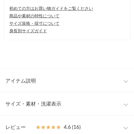
初めての方はお買い物ガイドをご覧ください
商品や素材の特性について
サイズ規格・採寸について
身長別サイズガイド
アイテム説明
リブを切り替えたデザインが、表情豊かで目を惹くニットワンピ
サイズ・素材・洗濯表示
ース。1枚でサマになるのが◎ゴールドボタンがあしらわれてお
り、スタイリングのアクセントに。女性らしい上品な印象に仕上
がります。
ワンサイズ
【素材・サイズ感】
レビュー
★★★★★
★★★★★
4.6 (16)
肌あたり柔らかな暖かみのあるニット素材を使用。身体のライン