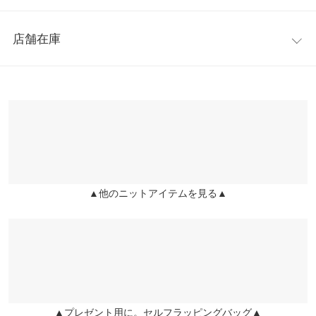
着丈
123
を拾い過ぎないラインで、ストレスフリーな着心地。フロントも
レビュー：16件
バックもスリットが入っており、足さばきが良いのも嬉しいポイ
身幅
54
店舗在庫
ント。
★★★★★
★★★★★
5
肩幅
56
※キャンセル/変更不可
カラー：アイボリー
購入日：2022/12/26
※表示されている情報は、8/07 18:32 時点のものになります。
※在庫ありの表示でも売り切れ等の場合がございますので、詳し
裾幅
64
イエベの方向けの色味です。 サイズは高身長の人が着こなせる作
くはご利用店舗にお問い合わせください。
りのような気がしました。これからの季節着回すのが楽しみです
袖丈
46
♪
兵庫県
三宮店
袖幅
20
店舗在庫
ᴷᵒᵏᵒ |
身長：
166cm
~
170cm
| 体重：
41kg
~
45kg
| 足のサイズ：
23.0cm
~
23.5cm
袖口幅
9
▲他のニットアイテムを見る▲
姫路店
★★★★★
★★★★★
5
店舗在庫
身長別サイズガイド
サイズ規格・採寸について
カラー：ブラック
購入日：2022/10/07
柔らかい着心地で 気に入りました！ ピタッしておらず 身体のラ
※生産時期の違いによる色や素材に関して、多少の個体差が生じ
インがくっきりでないのも とても良いです！
ている場合がございます。予めご了承ください。
※上記寸法は、生産時に指示した寸法に従い掲載しております。
329 |
身長：
156cm
~
160cm
| 体重：
56kg
~
60kg
| 足のサイズ：
24.0cm
~
生産時期の違いによる製造時の個体差が多少生じている場合がご
24.5cm
▲プレゼント用に。セルフラッピングバッグ▲