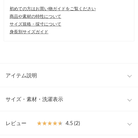
初めての方はお買い物ガイドをご覧ください
商品や素材の特性について
サイズ規格・採寸について
身長別サイズガイド
アイテム説明
ボリュームスリーブのデザインが、「こなれ感」を演出するシャ
サイズ・素材・洗濯表示
ツワンピース。雰囲気のあるゴールボタンが目を惹きます。縦長
のシルエットが、上品な印象に仕上げて、ON/OFF問わず、幅広
いシーンで活躍すること間違いなし。
ワンサイズ
【素材・サイズ感】
レビュー
★★★★★
★★★★★
4.5 (2)
肌触り滑らかな素材を使用。身体のラインを拾い過ぎないシルエ
着丈
125
ットで、体型カバーにも繋がります。前立ては首元から胸元まで