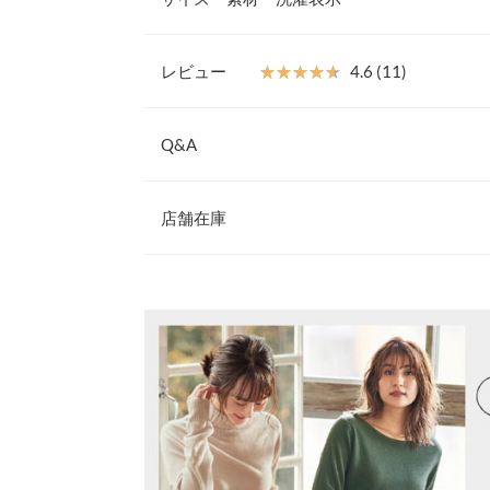
【素材・サイズ感】
まるでカシミアの様なふんわりした肌触りのニット
VネックL
グが起きにくく、さらには静電気を帯電させない特
レビュー
★★★★★
★★★★★
4.6 (11)
りデイリーに着て頂きやすくなりました〇
着丈
64
レビュー：11件
～お手入れポイント～ まれにニット生地の表面へ、
Q&A
肩幅
37
札の跡が残ることがあります。気になる場合はスチー
を起きあげることで改善しますのでご安心ください。
身幅
50
★★★★★
★★★★★
Q.内側のところどころに、縫い付けられた布は
5
店舗在庫
カラー：オリーブカーキ
A.静電気軽減のための放電テープになります。
サイズ：タートルネックLL
購入日：20
袖幅
18.5
※キャンセル/変更不可
このテープはお洋服の内側「両脇下・両袖」に
高身長なので 袖感がちょうど良くて このシリーズ
寒い日の静電気からお客様をお守りする為に必要
※表示されている情報は、8/07 09:59 時点のものになりま
袖丈
62
n555のように色展開を増やしてほしいです。
※在庫ありの表示でも売り切れ等の場合がございますので
※生産時期によりテープの色や形状が異なる場
わせください。
裾幅
43
DATE：2023.12.04
mnm |
more
袖口幅
11
兵庫県
三宮店
★★★★★
★★★★★
5
身長別サイズガ
カラー：グレージュ
サイズ：タートルネックL
購入日：2021/
姫路店
※生産時期の違いによる色や素材に関して、多少の個体
色味は画像通り。肌触りがすごくいい！ ゆったり
す。予めご了承ください。