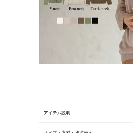
アイテム説明
販売数100万枚を突破したロングセラー商品[N55
嬉しい3ネック、LサイズとLLサイズをご用意しま
サイズ・素材・洗濯表示