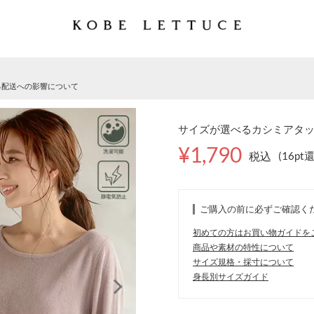
る配送への影響について
サイズが選べるカシミアタッチ
¥1,790
税込
(16pt
ご購入の前に必ずご確認く
初めての方はお買い物ガイドを
商品や素材の特性について
サイズ規格・採寸について
身長別サイズガイド