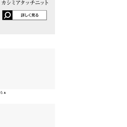
ります。生産時期の違いによる製
、商品についたメーカータグの数
kg
| 足のサイズ：
24.0cm
~
24.5cm
0
。他の色、形も購入したいで
部あり 裏地：なし
kg
| 足のサイズ：
24.0cm
~
24.5cm
10/30
る▲
りがあるので首周りがもたつく
kg
| 足のサイズ：
24.0cm
~
24.5cm
洗濯表示について