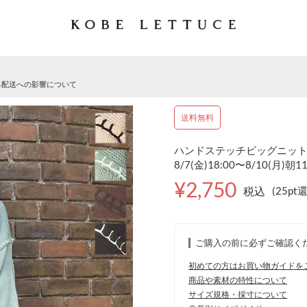
る配送への影響について
送料無料
ハンドステッチビッグニット [
8/7(金)18:00〜8/10(月)朝1
¥2,750
税込
(25pt
ご購入の前に必ずご確認く
初めての方はお買い物ガイドを
商品や素材の特性について
サイズ規格・採寸について