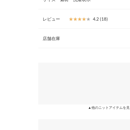
パンツにもスカートにも合わせやすく着回ししやす
【素材・サイズ感】
肌あたりのいい暖かみのあるニット素材を使用。程
レビュー
★★★★★
★★★★★
4.2 (18)
けます。全体的にゆったりしたサイズ感で、ストレ
着丈
で隠れる丈感で、体型カバー力も高く、トレンド要
レビュー：18件
※キャンセル/変更不可
店舗在庫
身幅
肩幅
★★★★★
★★★★★
5
※表示されている情報は、8/08 01:04 時点のものになりま
カラー：ブラウン
※在庫ありの表示でも売り切れ等の場合がございますので
購入日：2021/11/04
わせください。
裾幅
ゆったりだけどステッチと背中の縫い目がアクセン
袖丈
いです！ザクッと感のある編み目もかわいくて購入
兵庫県
三宮店
袖幅
ちゅん444 |
身長：
156cm
~
160cm
| 体重：
51kg
~
55
袖口幅
姫路店
★★★★★
★★★★★
5
▲他のニットアイテムを見
身長別サイズガ
カラー：ブラック
購入日：2021/10/11
※生産時期の違いによる色や素材に関して、多少の個体
丈も丁度よく体型カバーにもなって ステッチが目立
す。予めご了承ください。