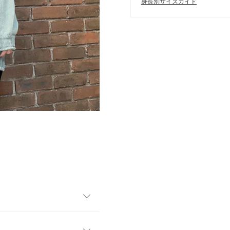
身長別サイズガイド
トになるビッグニット。トレ
、1枚で旬顔に仕上がります。