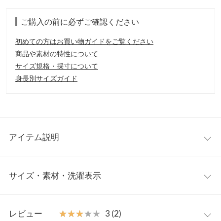
ご購入の前に必ずご確認ください
初めての方はお買い物ガイドをご覧ください
商品や素材の特性について
サイズ規格・採寸について
身長別サイズガイド
アイテム説明
カーディガンとしてもちろんの事、トップス感覚で着ていただけ
サイズ・素材・洗濯表示
るアイテムです。付属のリボンはフロントで結んでウエストマー
ク。バックで結ぶ場合は、フロントはすっきり見えで後ろ姿がさ
り気ない可愛さを演出。大人可愛く仕上がります。
ワンサイズ
【素材・サイズ感】
レビュー
★★★★★
★★★★★
3 (2)