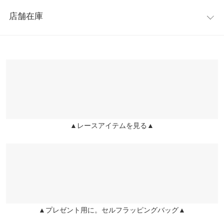
レビュー：0件
※キャンセル/変更不可
履口周り
20
21
22
23
店舗在庫
more
レビューを書く
足幅
7.3
7.5
7.7
7.9
【サイズ】
※表示されている情報は、8/10 11:10 時点のものになります。
投稿でポイントプレゼント
S:22.5-23.0/M:23.0-23.5/L:23.5-24.0/LL:24.0-24.5
※在庫ありの表示でも売り切れ等の場合がございますので、詳し
つま先口
8
8.2
8.4
8.6
【実寸(cm)約】
くはご利用店舗にお問い合わせください。
●サイズ…S/M/L/LL
甲幅
14
14.2
14.4
14.6
●筒丈…14/14.1/14.2/14.3
兵庫県
三宮店
●履口周り…20/21/22/23
ヒール高
-
5.5
-
-
店舗在庫
●足幅…7.3/7.5/7.7/7.9
さ
●つま先口…8/8.2/8.4/8.6
▲レースアイテムを見る▲
姫路店
前高さ
-
1
-
-
店舗在庫
●甲幅…14/14.2/14.4/14.6
●ヒール高さ…5.5
片足の重
-
310
-
-
●前高さ…1
さ（g）
●重さ(片足)…310g
【素材】
身長別サイズガイド
サイズ規格・採寸について
合成皮革
▲プレゼント用に。セルフラッピングバッグ▲
※【伸縮】なし/【淡色透け】なし/【濃色透け】なし/【裏地】あ
※生産時期の違いによる色や素材に関して、多少の個体差が生じ