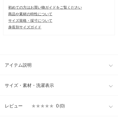
初めての方はお買い物ガイドをご覧ください
商品や素材の特性について
サイズ規格・採寸について
身長別サイズガイド
アイテム説明
先端までのレースアップとスクエアトゥのデザインがモードな一
サイズ・素材・洗濯表示
足。ヒールも5.5cmと歩きやすく安定感のあるチャンキーヒー
ル。内側サイドジップなので着脱もラクチン。シンプルになりや
すい足元をキャッチーにしてくれる1足。
S
M
L
LL
【素材・サイズ感】
レビュー
★★★★★
★★★★★
0 (0)
S~LLの4サイズ展開。ニュアンスカラーで使い分けられるカラー
筒丈
14
14.1
14.2
14.3
展開です。