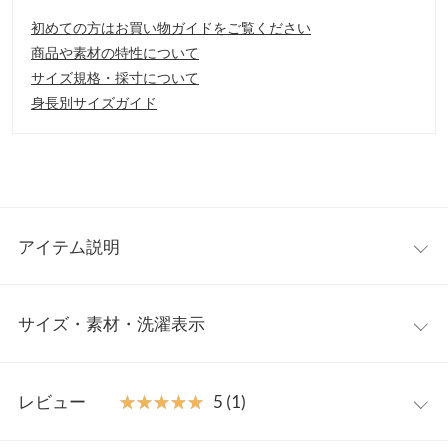
初めての方はお買い物ガイドをご覧ください
商品や素材の特性について
サイズ規格・採寸について
身長別サイズガイド
アイテム説明
ストレートシルエットとボリュームのあるタンクソールの相性が
サイズ・素材・洗濯表示
◎なロングブーツ。ゆったりと履けるので、ブーツインやルーズ
コーデにおすすめな一足です。
【素材・サイズ感】
S
M
L
LL
S〜LLの4サイズ展開。使いやすいスムース調とスエード調の2タ
レビュー
★★★★★
★★★★★
5 (1)
イプ
筒丈
40
40.5
41
41.5
※キャンセル/変更不可