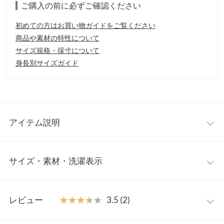
ご購入の前に必ずご確認ください
初めての方はお買い物ガイドをご覧ください
商品や素材の特性について
サイズ規格・採寸について
身長別サイズガイド
アイテム説明
上質なフェイクウール素材で仕立てたストレートパンツ。左サイ
サイズ・素材・洗濯表示
ドに施したボタンがアクセントになり、ファスナー部分が見える
という心配をなくしました。
【素材・サイズ感】
ワンサイズ
無地もチェック柄も、滑らかな質感で少し起毛感のあるウール調
レビュー
★★★★★
★★★★★
3.5 (2)
素材。サイドボタン開きなのでフロントデザインはスッキリとし
前股上
33
た印象に。すとんとストレートに落ちるスッキリとしたシルエッ