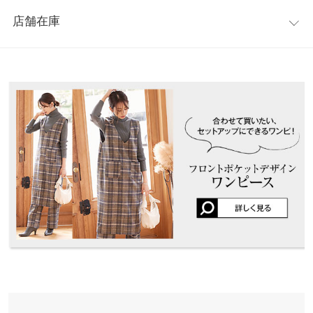
レビュー：2件
トが、高見えする1枚です。
ウエスト幅
33
店舗在庫
※キャンセル/変更不可
★★★★★
★★★★★
4
ヒップ幅
47
カラー：チェック柄ブルー
購入日：2021/10/28
※表示されている情報は、8/09 22:56 時点のものになります。
※在庫ありの表示でも売り切れ等の場合がございますので、詳し
裾幅
23.5
形綺麗です。このお値段で優秀です。
くはご利用店舗にお問い合わせください。
lettuce1915 |
身長：
161cm
~
165cm
| 体重：
51kg
~
55kg
| 足のサイズ：
股下
68
24.0cm
~
24.5cm
兵庫県
三宮店
ワタリ幅
32
店舗在庫
★★★★★
★★★★★
3
身長別サイズガイド
サイズ規格・採寸について
カラー：チェック柄カーキ
購入日：2020/11/28
姫路店
店舗在庫
チェックも可愛いし 厚みの素材で 可愛いです､､､ しかし！ウエス
※生産時期の違いによる色や素材に関して、多少の個体差が生じ
トはキツく感じていないのに何故かサイドのファスナーは閉まっ
ている場合がございます。予めご了承ください。
てもボタンが届かない もう少しボタンの位置を手前にするべきか
※上記寸法は、生産時に指示した寸法に従い掲載しております。
と､､､ それともこれだかけ裁断ミス品かな？
生産時期の違いによる製造時の個体差が多少生じている場合がご
ざいます。また、商品についたメーカータグの数値とは異なる場
ぽっけ |
身長：
151cm
~
155cm
| 体重：
56kg
~
60kg
| 足のサイズ：
21.0cm
~
21.5cm
合がございます。予めご了承ください。