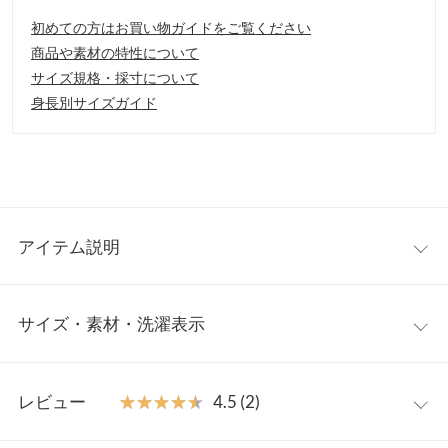
初めての方はお買い物ガイドをご覧ください
商品や素材の特性について
サイズ規格・採寸について
身長別サイズガイド
アイテム説明
ギャザーがたっぷり入って、美シルエットな1枚でもサマになる
サイズ・素材・洗濯表示
ワンピース。キレイめにも、カジュアルにも合わせて頂きやすい
です。滑らかで落ち感のある素材を使用しているので、女性らし
く上品な印象に仕上がります。
ワンサイズ
【素材・サイズ感】
レビュー
★★★★★
★★★★★
4.5 (2)
肌触り滑らかな落ち感のある素材を使用。全体的にゆったりした
着丈
128
サイズ感で、ストレスフリーで軽やかな着心地。首元、袖口はゴ