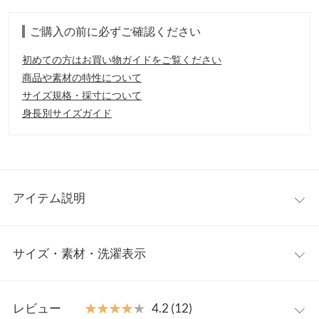
ご購入の前に必ずご確認ください
初めての方はお買い物ガイドをご覧ください
商品や素材の特性について
サイズ規格・採寸について
身長別サイズガイド
アイテム説明
トレンドライクなゆるりとした程よいビッグシルエットが、今年
サイズ・素材・洗濯表示
らしい大人の「こなれ感」をプラスしたトップス。これからのシ
ーズンに、重宝間違いなしの裏起毛素材を使用しており、暖かさ
とオシャレの両方手に入る優秀トップスの登場。
ワンサイズ
【素材・サイズ感】
レビュー
★★★★★
★★★★★
4.2 (12)