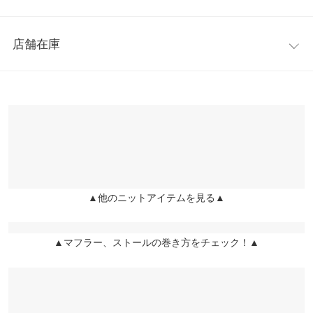
肌あたりふんわりと柔らかな「ウォーム感」のあるニット素材を
【A】着丈
58
使用。ゆったりとしたサイズ感で、身体のラインを拾わず、スト
レビュー：0件
レスフリーな着心地。ヒップにかかる丈感で体型カバーにも繋が
【A】身幅
60
店舗在庫
ります。
more
レビューを書く
【A】肩幅
60
※キャンセル/変更不可
※表示されている情報は、8/09 19:45 時点のものになります。
投稿でポイントプレゼント
※在庫ありの表示でも売り切れ等の場合がございますので、詳し
【A】袖幅
22
くはご利用店舗にお問い合わせください。
【A】袖丈
50
兵庫県
三宮店
【A】裾幅
55
店舗在庫
【A】袖口幅
9
▲他のニットアイテムを見る▲
姫路店
店舗在庫
【B】横幅
35
▲マフラー、ストールの巻き方をチェック！▲
【B】フリンジ丈
9
【B】長さ
180