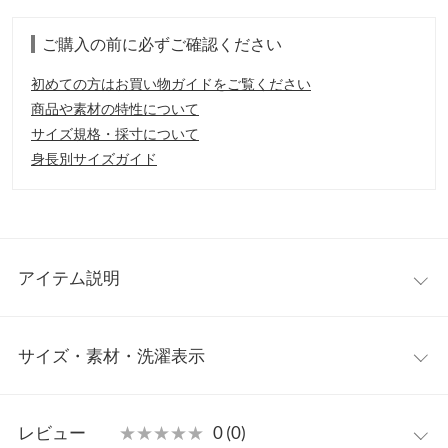
ご購入の前に必ずご確認ください
初めての方はお買い物ガイドをご覧ください
商品や素材の特性について
サイズ規格・採寸について
身長別サイズガイド
アイテム説明
トップスと同じ素材のボリューム感のあるマフラーが、セットに
サイズ・素材・洗濯表示
なったニット。マフラーは、フリンジのついた単品でも使用しや
すいベーシックなデザインで着回し◎リラクシーな雰囲気で着て
頂けて、ボトムを選ばず、幅広いコーディネートを楽しめます。
ワンサイズ
【素材・サイズ感】
レビュー
★★★★★
★★★★★
0 (0)