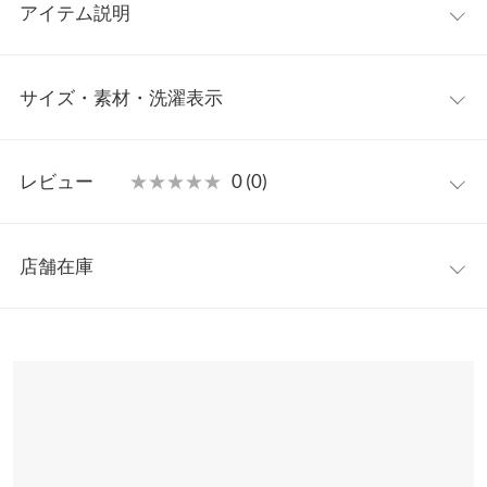
アイテム説明
レザー調のパイピングデザインが、目を惹く、トレンドライクな
サイズ・素材・洗濯表示
オーバージャケット。派手になり過ぎない配色パイピングで、メ
リハリの効いた一枚に仕上がっています。今年らしいオーバーサ
イズシルエットで、ルーズな着こなしが旬顔に。
ワンサイズ
【素材・サイズ感】
レビュー
★★★★★
★★★★★
0 (0)
暖かみのある素材に、襟元、前立てはフェイクレザーの素材を使
着丈（前）
81
用。全体的にゆったりしたサイズ感で、厚手のトップスを中に着
レビュー：0件
て頂いても、着心地◎ヒップまで、隠れる丈感で体型カバーにも
着丈（後）
85
店舗在庫
繋がります。
more
レビューを書く
肩幅
65
※キャンセル/変更不可
※表示されている情報は、8/08 05:28 時点のものになります。
投稿でポイントプレゼント
※在庫ありの表示でも売り切れ等の場合がございますので、詳し
身幅
63.5
くはご利用店舗にお問い合わせください。
袖幅
23
兵庫県
三宮店
袖丈
45
店舗在庫