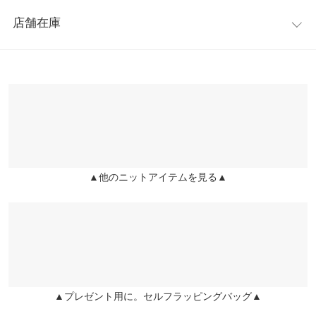
レビュー：15件
にキマります。
身幅
43
店舗在庫
※キャンセル/変更不可
★★★★★
★★★★★
5
肩幅
31
カラー：ベージュ
購入日：2020/12/12
※表示されている情報は、8/10 15:59 時点のものになります。
※在庫ありの表示でも売り切れ等の場合がございますので、詳し
裾幅
35
肩がクシュッとなっていてとても可愛いです！袖のボタンもすご
くはご利用店舗にお問い合わせください。
く可愛い！！
袖丈
63
miiiii |
身長：
~
| 体重：
~
| 足のサイズ：
~
兵庫県
三宮店
袖幅
14
店舗在庫
★★★★★
★★★★★
5
袖口幅
7
▲他のニットアイテムを見る▲
カラー：ベージュ
購入日：2020/11/03
姫路店
店舗在庫
身長別サイズガイド
サイズ規格・採寸について
ほどよいパワショルでめっちゃ可愛いです！！ 買って良かっ
た！！
※生産時期の違いによる色や素材に関して、多少の個体差が生じ
ホランイ |
身長：
151cm
~
155cm
| 体重：
41kg
~
45kg
| 足のサイズ：
22.0cm
ている場合がございます。予めご了承ください。
~
22.5cm
※上記寸法は、生産時に指示した寸法に従い掲載しております。
生産時期の違いによる製造時の個体差が多少生じている場合がご
★★★★★
★★★★★
5
▲プレゼント用に。セルフラッピングバッグ▲
ざいます。また、商品についたメーカータグの数値とは異なる場
カラー：ブラウン
購入日：2020/12/24