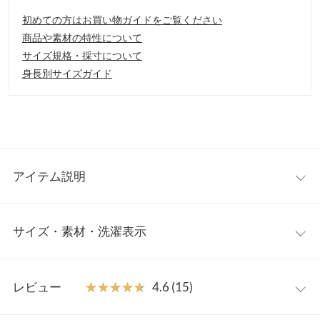
初めての方はお買い物ガイドをご覧ください
商品や素材の特性について
サイズ規格・採寸について
身長別サイズガイド
アイテム説明
トレンドライクなパワーショルダーのデザインが、可愛いニッ
サイズ・素材・洗濯表示
ト。くしゅっとした袖が、フェミニンなエッセンスを添える大人
可愛いトップス。袖口のボタン使いもコーディネートのアクセン
トに。
ワンサイズ
【素材・サイズ感】
レビュー
★★★★★
★★★★★
4.6 (15)
肌あたりの良いニット素材を使用。伸縮性もあり、身体のライン
着丈
58
を拾い過ぎないサイズ感で、女性らしいシルエットが美しく上品