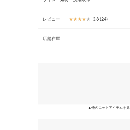
ント。両方共、ゆったりしたサイズ感で、ストレス
【素材・サイズ感】
ボタン
ざっくりした編地で程よい肉厚感のニット素材を使
レビュー
★★★★★
★★★★★
3.8 (24)
のシーズンに気軽に羽織りやすく、使いやすいアイ
着丈
52
インを拾い過ぎないシルエットで、ゆったり着て頂
レビュー：24件
※キャンセル/変更不可
店舗在庫
身幅
56
肩幅
64
★★★★★
★★★★★
5
※表示されている情報は、8/07 06:04 時点のものになりま
カラー：ブラック
※在庫ありの表示でも売り切れ等の場合がございますので
サイズ：ガウン
購入日：2020/11/27
わせください。
裾幅
46
リピ購入。 秘密のセールでお得に買えて大満足！
袖丈
37
兵庫県
三宮店
ひな☆ |
身長：
161cm
~
165cm
| 体重：
51kg
~
55
袖幅
21
袖口幅
9
姫路店
★★★★★
★★★★★
5
カラー：ブラック
サイズ：ガウン
購入日：2020/11/26
▲他のニットアイテムを見
身長別サイズガ
私は車移動が多いので、ちょっと肌寒い時期に何か
※生産時期の違いによる色や素材に関して、多少の個体
宝します♪*ﾟ
す。予めご了承ください。