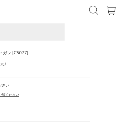
ガン [C5077]
還元
)
ださい
ご覧ください