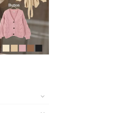
愛いニットカーディガン。ボ
ーンから選べるのも嬉しいポイ