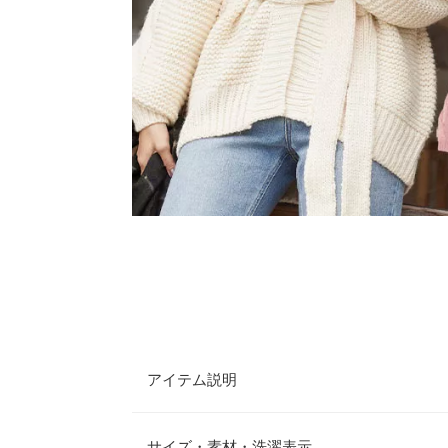
アイテム説明
シーズンムード漂う、ざっくりしたほっこり感が可
タン付きのVネックタイプとガウンタイプの2パタ
サイズ・素材・洗濯表示