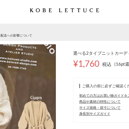
る配送への影響について
選べる2タイプニットカーディ
¥1,760
税込
(16pt
ご購入の前に必ずご確認く
初めての方はお買い物ガイドを
商品や素材の特性について
サイズ規格・採寸について
身長別サイズガイド