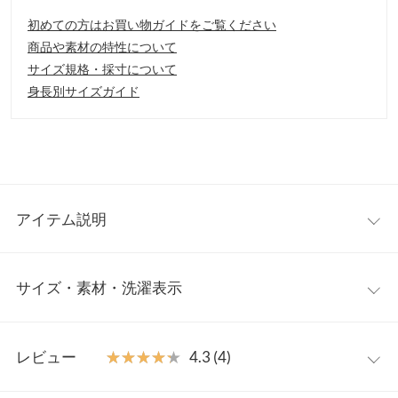
初めての方はお買い物ガイドをご覧ください
商品や素材の特性について
サイズ規格・採寸について
身長別サイズガイド
アイテム説明
トレンドライクな配色のパイピングデザインが引き立つ、秋冬の
サイズ・素材・洗濯表示
ワードローブに加えたいアウター。ノーカラーでお顔周りもすっ
きりとした印象に。パイピングはレザー調で「トレンド感」をし
っかり抑えた「旬顔こなれスタイル」を叶えます。
ワンサイズ
【素材・サイズ感】
レビュー
★★★★★
★★★★★
4.3 (4)
軽くて暖かみのある素材を使用。ライトアウターとして気軽に羽
着丈
105
織って頂きやすいアイテムです。ボリュームトップスを、中に着