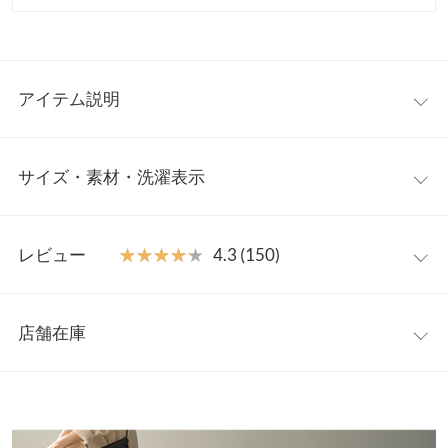
アイテム説明
大人気の
リブフレアパンツ[M2807]
の裏微起毛タイプが登場！ 裾
サイズ・素材・洗濯表示
に向かって広がるフレアのシルエットに脚長効果も期待でき、サ
イドスリットが着こなしに抜け感を与えてくれます。リブの縦ラ
インがレッグラインをすっきりとキレイに見せてくれます。体型
Mアンクル
ワンサイズ
やお好みで3丈から選べるのも嬉しいポイント。
レビュー
★★★★★
★★★★★
4.3 (150)
【素材・サイズ感】
ウエスト幅
28〜65
ほどよくハリと伸縮性のあるリブカットソー素材を使用。寒い冬
レビュー：150件
には欠かせない、裏微起毛素材なのも◎薄すぎないのでボディラ
ヒップ幅
35
店舗在庫
インが響きにくいのも魅力のひとつ。ウエストはゴム仕様なので
★★★★★
★★★★★
5
裾幅
23.5
ストレスフリーな履き心地です。
カラー：アイボリー
タイプ：Lアンクル
購入日：2026/02/24
※表示されている情報は、8/09 14:06 時点のものになります。
※在庫ありの表示でも売り切れ等の場合がございますので、詳し
股下
67
とても履きやすくて、スタイルも良く見えます。サイズ感もとて
～製品タグについて～ 各タイプの丈の名称は、webページ上
くはご利用店舗にお問い合わせください。
も良かったです。
と製品タグで表記が異なりますが、正規品となりますのでご