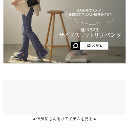
ワタリ幅
23
安心ください。 アンクル・・・Acr フルレングス・・・Long
トシ |
身長：
151cm
~
155cm
| 体重：
51kg
~
55kg
| 足のサイズ：
24.0cm
~
兵庫県
三宮店
トール・・・Maxi
24.5cm
前股上
28
店舗在庫
★★★★★
★★★★★
5
※キャンセル/変更不可
姫路店
Mフルレングス
ワンサイズ
店舗在庫
カラー：ブラック
タイプ：Mフルレングス
購入日：2026/01/24
ぴちぴちにならず丈もちょうど良い感じで 長時間の移動にも快適
ウエスト幅
28〜65
に過ごせそうです。
ヒップ幅
35
dukejakesunny |
身長：
161cm
~
165cm
| 体重：
46kg
~
50kg
| 足のサイズ：
23.0cm
~
23.5cm
裾幅
23.5
★★★★★
★★★★★
5
股下
74
カラー：アイボリー
タイプ：Mフルレングス
購入日：2026/01/04
ワタリ幅
23
シルエットがきれいでスタイル良く見えます！ 微起毛なので着心
地も良くちゃんと暖かいです。 長さもちょうどよく、スニーカー
前股上
28
でもヒールて合わせやすいです。 白なので下着の色に気をつけな
▲低身長さん向けアイテムを見る▲
いと透けます(^^;