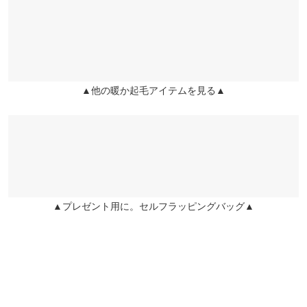
Mトール
ワンサイズ
crea |
身長：
151cm
~
155cm
| 体重：
41kg
~
45kg
| 足のサイズ：
23.0cm
~
23.5cm
ウエスト幅
28〜65
★★★★★
★★★★★
5
ヒップ幅
35
カラー：アイボリー
タイプ：Mフルレングス
購入日：2025/12/01
▲他の暖か起毛アイテムを見る▲
裾幅
23.5
合わせやすい、履きやすい！ 履き心地も良くて、本当に買って良
かった。
股下
80
3mommy |
身長：
156cm
~
160cm
| 体重：
51kg
~
55kg
| 足のサイズ：
~
ワタリ幅
23
★★★★★
★★★★★
5
前股上
28
カラー：ブラック
タイプ：Lフルレングス
購入日：2024/12/01
▲プレゼント用に。セルフラッピングバッグ▲
着心地も楽ちんで気に入っています。毛玉は出来やすいですが、
また来年も買いたいなあと思います！
Lアンクル
ワンサイズ
lettuce201708072241441 |
身長：
161cm
~
165cm
| 体重：
51kg
~
55kg
| 足
ウエスト幅
31〜72
のサイズ：
24.0cm
~
24.5cm
ヒップ幅
38