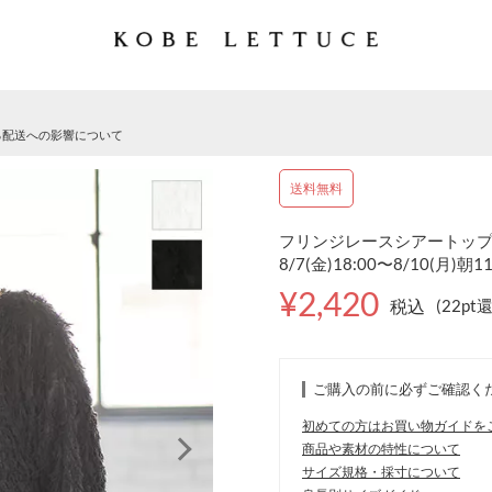
る配送への影響について
送料無料
フリンジレースシアートップス 
8/7(金)18:00〜8/10(月)朝1
¥2,420
税込
(22pt
ご購入の前に必ずご確認く
初めての方はお買い物ガイドを
商品や素材の特性について
サイズ規格・採寸について