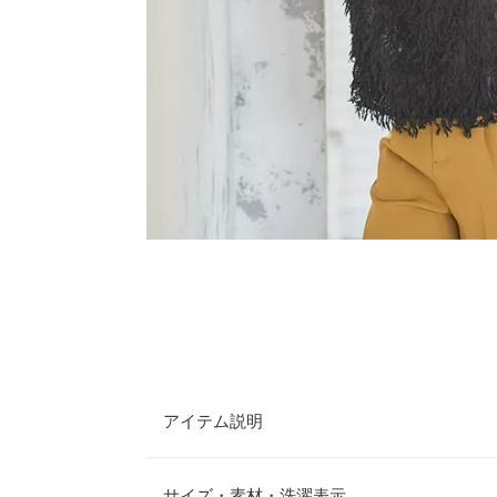
アイテム説明
フリンジがたっぷりとあしらわれたレース素材のと
場。ほんのりシアーな風合いで重くなりすぎず、マ
サイズ・素材・洗濯表示