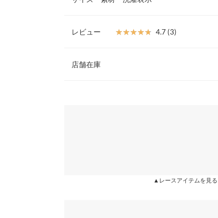
ッシーになりすぎません。
【素材・サイズ感】
フリンジレースがデザイン性たっぷりなほんのり透
レビュー
★★★★★
★★★★★
4.7 (3)
るシルエットでストレスフリーに着用頂けます。丈
【A】着丈
離れているので、裏地だけボトムINすることも可
レビュー：3件
※キャンセル/変更不可
店舗在庫
【A】身幅
【A】肩幅
★★★★★
★★★★★
5
※表示されている情報は、8/08 22:24 時点のものになりま
カラー：ブラック
※在庫ありの表示でも売り切れ等の場合がございますので
購入日：2023/12/01
わせください。
【A】袖幅
下はシンプルでもフリンジでおしゃれに見せてくれ
【A】袖丈
兵庫県
三宮店
ｓｒｈ |
身長：
151cm
~
155cm
| 体重：
46kg
~
50
【A】裾幅
【A】袖口幅
姫路店
★★★★★
★★★★★
5
カラー：ブラック
購入日：2023/11/02
▲レースアイテムを見る
【B】着丈
フリンジが可愛いアイテムです。わたしはLサイズ
身長別サイズガ
リンジでカバーしてくれるので着膨れ感なしで今の