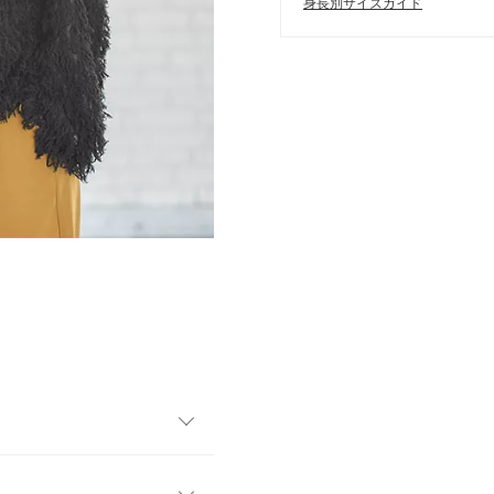
身長別サイズガイド
びきりお洒落なトップスが登
ットな質感のフリンジでドレ