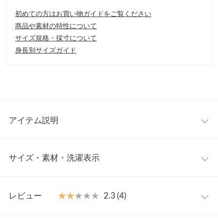
初めての方はお買い物ガイドをご覧ください
商品や素材の特性について
サイズ規格・採寸について
身長別サイズガイド
アイテム説明
軽やかで、フェミニンな印象に仕上がるプリーツスカート。裾の
サイズ・素材・洗濯表示
動きが、イレギュラーヘムラインでアクセントとなり、トレンド
ライクな装いに。程よい光沢感が上品な印象の無地と、ヴィンテ
ージ感溢れるこなれた雰囲気の花柄と、どちらも合わせやすくオ
ワンサイズ
ススメです。
レビュー
★★★★★
★★★★★
2.3 (4)
【素材・サイズ感】
ウエスト幅
32〜58
無地は、程よい光沢感のある肌触り滑らかな素材を使用。花柄生