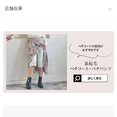
レビュー：4件
地は、セミマットな肌あたりサラリとした素材を使用。ウエスト
裾幅
125
店舗在庫
は生地の裏側がゴムで、履きやすさとすっきり見えるスタイルUP
★★★★★
★★★★★
4
総丈
86
も兼ね備えています。
カラー：花柄グレージュ
購入日：2020/11/12
※表示されている情報は、8/09 19:47 時点のものになります。
※キャンセル/変更不可
身長別サイズガイド
サイズ規格・採寸について
※在庫ありの表示でも売り切れ等の場合がございますので、詳し
とても、おしゃれです！
くはご利用店舗にお問い合わせください。
まりまりこ |
身長：
151cm
~
155cm
| 体重：
46kg
~
50kg
| 足のサイズ：
※生産時期の違いによる色や素材に関して、多少の個体差が生じ
22.0cm
~
22.5cm
ている場合がございます。予めご了承ください。
兵庫県
三宮店
店舗在庫
※上記寸法は、生産時に指示した寸法に従い掲載しております。
★★★★★
★★★★★
2
生産時期の違いによる製造時の個体差が多少生じている場合がご
カラー：花柄グレージュ
購入日：2020/10/22
ざいます。また、商品についたメーカータグの数値とは異なる場
姫路店
店舗在庫
デザインは可愛いのですが、生地が薄過ぎてびっくりしました。
合がございます。予めご了承ください。
ひな11530 |
身長：
~
| 体重：
~
| 足のサイズ：
~
★★★★★
★★★★★
2
素材
カラー：モカーキ
購入日：2020/10/23
(パープル・モカーキ) ポリエステル97% ポリウレタン3% (花柄ブ
透けませんが、ペラペラすぎてびっくりしました！ペチコート履
ルー・花柄グレージュ)ポリエステル100%