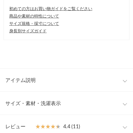
初めての方はお買い物ガイドをご覧ください
商品や素材の特性について
サイズ規格・採寸について
身長別サイズガイド
アイテム説明
サイドオープンで華奢なポインテッドトゥのフラットパンプスに
サイズ・素材・洗濯表示
アクセントになるスクエアバックルをオン。フラットパンプスな
ので疲れ知らずできちんとコーデも完成させられる一足は持って
おきたいアイテム。
S
M
L
LL
【素材・サイズ感】
レビュー
★★★★★
★★★★★
4.4 (11)
S〜LLの4サイズ展開。パターンによって雰囲気の変わるバリエー