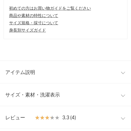
初めての方はお買い物ガイドをご覧ください
商品や素材の特性について
サイズ規格・採寸について
身長別サイズガイド
アイテム説明
カジュアルになりすぎないベーシックスタイルの大人スリッポ
サイズ・素材・洗濯表示
ン。デザインはおしゃれに、柔らかい履き心地で歩きやすいスリ
ッポンです。
【素材・サイズ感】
S
M
L
LL
S〜LLの4サイズ展開。落ち着いたカラーのマテリアル展開
レビュー
★★★★★
★★★★★
3.3 (4)
※キャンセル/変更不可
筒丈
5
5
5
5
【サイズ】