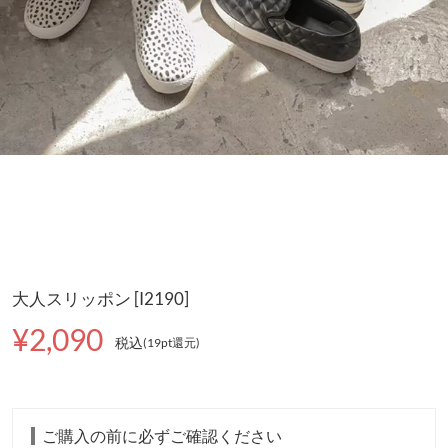
大人スリッポン [I2190]
¥2,090
税込
(19pt還元
)
ご購入の前に必ずご確認ください