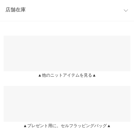
レビュー：3件
が隠れる丈感で体型カバーにも◎ポケット付きで普段使いにも抜
身幅
66
店舗在庫
群の1枚です。
★★★★★
★★★★★
5
襟開き幅
26
※キャンセル/変更不可
カラー：チャコール
購入日：2020/11/12
※表示されている情報は、8/10 18:43 時点のものになります。
※在庫ありの表示でも売り切れ等の場合がございますので、詳し
袖幅
25
前から気になっていた商品で、セールになっていたので購入しま
くはご利用店舗にお問い合わせください。
した。 デザインとても可愛いです。 袖グリがゆったりしてるの
裄丈
72
で、インナーに厚手のものでも着れそうです。 ニットもしっかり
兵庫県
三宮店
とした厚手の素材のため、これからの季節、寒くなっても活躍し
裾幅
70
店舗在庫
そうです。 注文してから、商品が届くまですごく早かったです。
(^o^)
袖口幅
16
▲他のニットアイテムを見る▲
姫路店
店舗在庫
かつ |
身長：
~
| 体重：
~
| 足のサイズ：
~
重さ（g）
840
★★★★★
★★★★★
4
身長別サイズガイド
サイズ規格・採寸について
カラー：モカ
購入日：2020/11/12
※生産時期の違いによる色や素材に関して、多少の個体差が生じ
とても、暖かいです！
ている場合がございます。予めご了承ください。
▲プレゼント用に。セルフラッピングバッグ▲
まりまりこ |
身長：
151cm
~
155cm
| 体重：
46kg
~
50kg
| 足のサイズ：
※上記寸法は、生産時に指示した寸法に従い掲載しております。
22.0cm
~
22.5cm