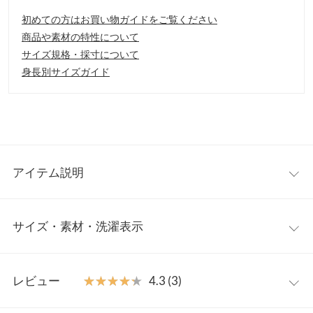
初めての方はお買い物ガイドをご覧ください
商品や素材の特性について
サイズ規格・採寸について
身長別サイズガイド
アイテム説明
軽く羽織れるライトアウターとして着回し◎なニットコーディガ
サイズ・素材・洗濯表示
ン。編地が2種類使われており、オシャレに着こなせます。1つボ
タンがアクセントになっており、閉めても開けてもこなれ感が出
せます。大きめなポケットとゆるシルエットがルーズで可愛い一
ワンサイズ
着。
レビュー
★★★★★
★★★★★
4.3 (3)
【素材・サイズ感】
着丈
76
もちもち感があり、程良い肉厚感が魅力的なニット素材。ヒップ