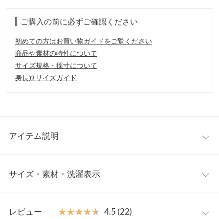
ご購入の前に必ずご確認ください
初めての方はお買い物ガイドをご覧ください
商品や素材の特性について
サイズ規格・採寸について
身長別サイズガイド
アイテム説明
リバーシブルで2つのデザインが楽しめるフェイクムートンのミ
サイズ・素材・洗濯表示
ドル丈コート。ノーカラーデザインでお顔周りをすっきり見せて
くれます。パイピングラインがスタイリングを引き締め、ラフさ
の中にもクラス感あるデザインに。
ワンサイズ
【素材・サイズ感】
レビュー
★★★★★
★★★★★
4.5 (22)