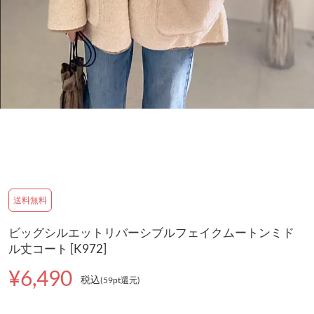
送料無料
ビッグシルエットリバーシブルフェイクムートンミド
ル丈コート [K972]
¥6,490
税込
(59pt還元
)