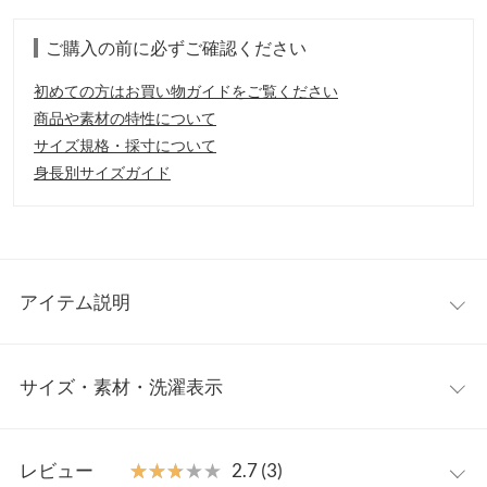
ご購入の前に必ずご確認ください
初めての方はお買い物ガイドをご覧ください
商品や素材の特性について
サイズ規格・採寸について
身長別サイズガイド
アイテム説明
アシンメトリーが特徴的なデザイントップス。フリル部分を異素
サイズ・素材・洗濯表示
材にすることで、軽やかでふんわりとした柔らかい印象に。一枚
でオシャレにきまるデザイントップスは持っていると便利なアイ
テムです。
ワンサイズ
【素材・サイズ感】
レビュー
★★★★★
★★★★★
2.7 (3)