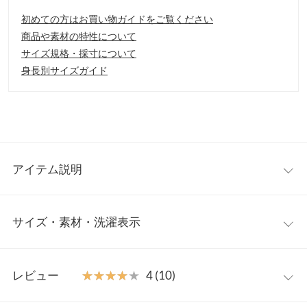
初めての方はお買い物ガイドをご覧ください
商品や素材の特性について
サイズ規格・採寸について
身長別サイズガイド
アイテム説明
ボリュームのあるタンクソールのサイドゴアブーツ。ミドル丈で
サイズ・素材・洗濯表示
スカートやボトムをかぶせやすいように細身の筒幅です。屈曲の
ある底材なので歩きやすく疲れにくいサイドゴアブーツです。
【素材・サイズ感】
S
M
L
LL
S〜LLの4サイズ展開。落ちついたトーンカラーの展開です。
レビュー
★★★★★
★★★★★
4 (10)
※キャンセル/変更不可
筒丈
-
14
-
-
【サイズ】