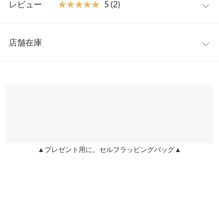
素肌に着ても快適な綿素材。伸縮性もあり、程よいフィット感が
レビュー
★★★★★
★★★★★
5 (2)
快適な着心地を実現。肌に触れるアイテムだからこそ、着心地に
着丈
58
60
拘った何枚でも持ちたい1品です。
レビュー：2件
身幅
36
38
店舗在庫
※この商品は、商品管理上の観点から返品や交換をお受けできま
★★★★★
★★★★★
5
肩幅
29
30
せん ※キャンセル/変更不可
カラー：オフホワイト
サイズ：S/M
購入日：2022/09/02
※表示されている情報は、8/09 10:14 時点のものになります。
※在庫ありの表示でも売り切れ等の場合がございますので、詳し
裾幅
36
38
肌触りも良くて、これからの時期役に立ちそうです。
くはご利用店舗にお問い合わせください。
ゆきさん |
身長：
~
| 体重：
~
| 足のサイズ：
~
袖口幅
18
19
兵庫県
三宮店
身長別サイズガイド
サイズ規格・採寸について
★★★★★
★★★★★
5
店舗在庫
カラー：オフホワイト
サイズ：S/M
購入日：2021/08/13
※生産時期の違いによる色や素材に関して、多少の個体差が生じ
▲プレゼント用に。セルフラッピングバッグ▲
姫路店
コットンの肌触りが、とても、良いです！
ている場合がございます。予めご了承ください。
店舗在庫
※上記寸法は、生産時に指示した寸法に従い掲載しております。
お魚さん |
身長：
~
| 体重：
~
| 足のサイズ：
~
生産時期の違いによる製造時の個体差が多少生じている場合がご
ざいます。また、商品についたメーカータグの数値とは異なる場
more
レビューを書く
合がございます。予めご了承ください。