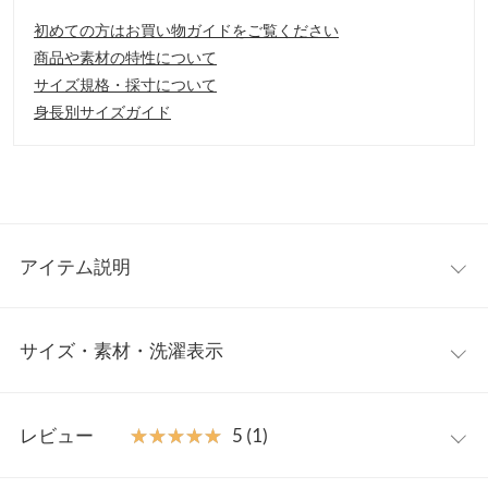
初めての方はお買い物ガイドをご覧ください
商品や素材の特性について
サイズ規格・採寸について
身長別サイズガイド
アイテム説明
甲深なスクエアトゥでマニッシュなシルエットをギャザーを施し
サイズ・素材・洗濯表示
たヒールで柔らかなイメージを与えるフラットパンプス。かかと
を踏んでも履けるソフトタッチなデザインです。
【素材・サイズ感】
S
M
L
LL
S〜LLの4サイズ展開。秋冬に使いやすいこっくりカラー
レビュー
★★★★★
★★★★★
5 (1)
※キャンセル/変更不可
筒丈
6
6
6.5
6.5
【サイズ】