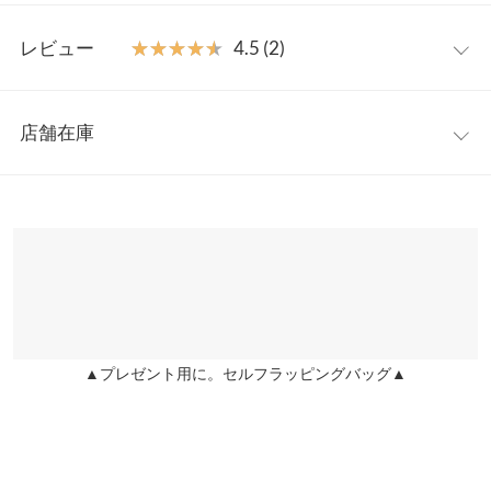
【素材・サイズ感】
ワンサイズ
表面感のある素材でこなれた印象に仕上げます。裏地付きで安心
レビュー
★★★★★
★★★★★
4.5 (2)
して着用OK。伸縮性もありストレスフリーな着心地◎
【A】前股上
25
※キャンセル/変更不可
レビュー：2件
【A】ウエスト幅
32〜42
店舗在庫
★★★★★
★★★★★
5
【A】ヒップ幅
44
カラー：ベージュ
購入日：2021/02/14
※表示されている情報は、8/08 16:16 時点のものになります。
※在庫ありの表示でも売り切れ等の場合がございますので、詳し
【A】股下
71
春から夏に向けて大活躍しそうです。
くはご利用店舗にお問い合わせください。
おはなちゃん |
身長：
~
| 体重：
~
| 足のサイズ：
~
【A】ワタリ幅
26
兵庫県
三宮店
★★★★★
★★★★★
4
【A】裾幅
24.5
店舗在庫
カラー：ブラック
購入日：2024/05/09
【B】股下
8
▲プレゼント用に。セルフラッピングバッグ▲
姫路店
着心地も良く下半身が気になる私でも脚がすっきり見えました！
店舗在庫
身長別サイズガイド
サイズ規格・採寸について
lettuce201504261541491 |
身長：
161cm
~
165cm
| 体重：
51kg
~
55kg
| 足
のサイズ：
~
【A】本体【B】裏地