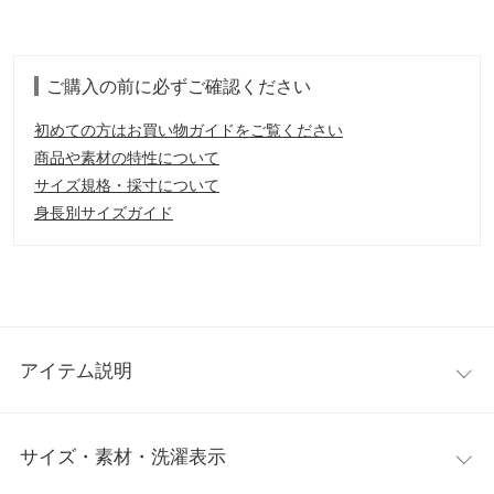
ご購入の前に必ずご確認ください
初めての方はお買い物ガイドをご覧ください
商品や素材の特性について
サイズ規格・採寸について
身長別サイズガイド
アイテム説明
裾にむかって広がりのあるデザインで、身体のラインを綺麗に見
サイズ・素材・洗濯表示
せてくれるシルエット。着回し力もプライスもトレンド感もALL
クリアな優秀アイテム。