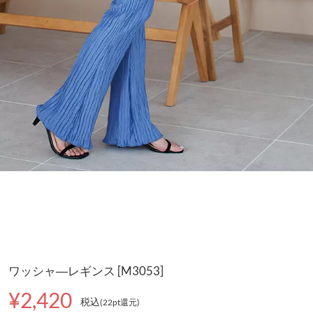
ワッシャ―レギンス [M3053]
¥2,420
税込
(22pt還元
)