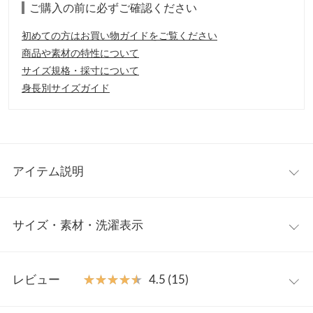
ご購入の前に必ずご確認ください
初めての方はお買い物ガイドをご覧ください
商品や素材の特性について
サイズ規格・採寸について
身長別サイズガイド
アイテム説明
すとんと落ちるIラインで気になる身体の形を拾い過ぎない、万能
サイズ・素材・洗濯表示
ワンピ。前後2WAYで雰囲気が変わり、合わせるボトムでフェミ
ニンからカジュアルまで、コーデの幅が広がります。
【素材・サイズ感】
ワンサイズ
柔らかな肌触りのニット素材。使いやすい長めの丈感で、身体の
レビュー
★★★★★
★★★★★
4.5 (15)
ラインを強調しすぎないのも嬉しいポイント。
着丈
113
※キャンセル/変更不可