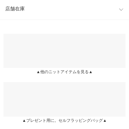
レビュー：3件
※キャンセル/変更不可
身幅
55
店舗在庫
★★★★★
★★★★★
4
肩幅
59
カラー：アイボリーベージュ
購入日：2020/10/01
※表示されている情報は、8/10 20:20 時点のものになります。
※在庫ありの表示でも売り切れ等の場合がございますので、詳し
裾幅
58
凄く可愛くて気に入ったんですが、紙のタグがレタスのじゃなく
くはご利用店舗にお問い合わせください。
て萎えました…。 神戸レタスでお洋服買ったのに何故違うブラン
袖口幅
25
ドのタグが付いているんですか？？ 同じ商品だとは思うのですが
兵庫県
三宮店
何だかモヤモヤします。
身長別サイズガイド
サイズ規格・採寸について
店舗在庫
ゆきのこ |
身長：
156cm
~
160cm
| 体重：
46kg
~
50kg
| 足のサイズ：
23.0cm
※生産時期の違いによる色や素材に関して、多少の個体差が生じ
~
23.5cm
▲他のニットアイテムを見る▲
姫路店
ている場合がございます。予めご了承ください。
店舗在庫
★★★★★
★★★★★
4
※上記寸法は、生産時に指示した寸法に従い掲載しております。
生産時期の違いによる製造時の個体差が多少生じている場合がご
カラー：ブラック
購入日：2020/10/04
ざいます。また、商品についたメーカータグの数値とは異なる場
ブラックというよりもチャコールグレーのような色合いでした！
合がございます。予めご了承ください。
襟ぐりの感じがとても可愛い♡ 総丈は少し長めですが、合わせや
すいです。
▲プレゼント用に。セルフラッピングバッグ▲
さち |
身長：
166cm
~
170cm
| 体重：
46kg
~
50kg
| 足のサイズ：
25.0cm
~