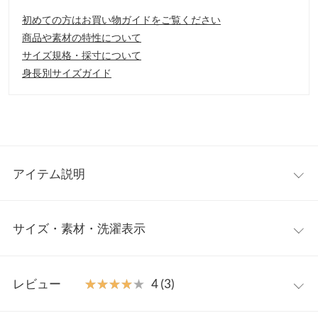
初めての方はお買い物ガイドをご覧ください
商品や素材の特性について
サイズ規格・採寸について
身長別サイズガイド
アイテム説明
トレンドライクなローゲージのケーブルニットベストの登場。ゆ
サイズ・素材・洗濯表示
るっとしたタートルが、今年らしく小顔にも映ります。ヒップも
隠れる丈感で体型カバーも◎
【素材・サイズ感】
ワンサイズ
肌あたり柔らかいチクチクしにくい素材。ゆったりしたシルエッ
レビュー
★★★★★
★★★★★
4 (3)
トでストレスフリーな着心地。ヒップが隠れる安心の着丈も嬉し
着丈
60〜65
いポイント。