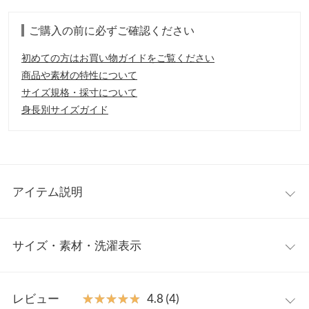
ご購入の前に必ずご確認ください
初めての方はお買い物ガイドをご覧ください
商品や素材の特性について
サイズ規格・採寸について
身長別サイズガイド
アイテム説明
上品な落ち感のある素材で、通勤でもお使いいただけるON/OFF
サイズ・素材・洗濯表示
兼用アイテム。袖口のシャーリングがフェミニン感をプラス。ト
レンドのダルメシアン柄、花柄の展開。
【素材・サイズ感】
ワンサイズ
程よく薄手の生地感で、ロングシーズン活躍してくれます。ボリ
レビュー
★★★★★
★★★★★
4.8 (4)