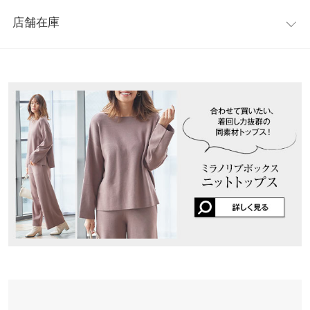
レビュー：2件
フリーな着心地。
ウエスト幅
32.5〜56
店舗在庫
※キャンセル/変更不可
★★★★★
★★★★★
5
ヒップ幅
44
カラー：ライトベージュ
購入日：2020/09/23
※表示されている情報は、8/09 09:11 時点のものになります。
※在庫ありの表示でも売り切れ等の場合がございますので、詳し
裾幅
31
今まで明るい色のパンツをあまり持っていなかったのでアイボリ
くはご利用店舗にお問い合わせください。
ーを購入しました。生地は柔らかくてしっかりしていて気持ちい
股下
68.5
いです。ウエストのところが太めでしっかりしてるのが良いです
兵庫県
三宮店
ね！
ワタリ幅
31
店舗在庫
lettuce723 |
身長：
161cm
~
165cm
| 体重：
56kg
~
60kg
| 足のサイズ：
身長別サイズガイド
サイズ規格・採寸について
25.0cm
~
25.5cm
姫路店
店舗在庫
※生産時期の違いによる色や素材に関して、多少の個体差が生じ
★★★★★
★★★★★
4
ている場合がございます。予めご了承ください。
カラー：モカ
購入日：2020/09/23
※上記寸法は、生産時に指示した寸法に従い掲載しております。
私には少し丈が長かったです。 ウエストがゴムなので折ったりか
生産時期の違いによる製造時の個体差が多少生じている場合がご
なり上げて履いてます。
ざいます。また、商品についたメーカータグの数値とは異なる場
合がございます。予めご了承ください。
ミキ |
身長：
~
| 体重：
~
| 足のサイズ：
~