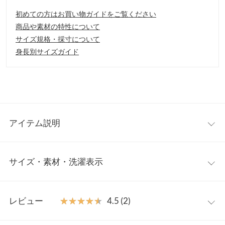
初めての方はお買い物ガイドをご覧ください
商品や素材の特性について
サイズ規格・採寸について
身長別サイズガイド
アイテム説明
クロコ風の型押しデザインが上品な印象のショルダーバッグ。オ
サイズ・素材・洗濯表示
ンにもオフにも使いやすいデザインです◎。ミニポーチ付きなの
で、バッグの中身を整理しやすいのは嬉しいポイント。
【素材・サイズ感】
ワンサイズ
ペットボトルや長財布、ポーチも入れて丁度いいサイズ感です。
レビュー
★★★★★
★★★★★
4.5 (2)
マチがしっかりあるので、見た目以上にしっかり収納して頂けま
【A】高さ
32
す。