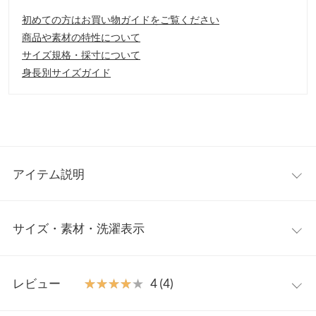
初めての方はお買い物ガイドをご覧ください
商品や素材の特性について
サイズ規格・採寸について
身長別サイズガイド
アイテム説明
スタイリッシュなセミスクエアトゥのローファー。秋冬コーデに
サイズ・素材・洗濯表示
ぴったりなジャケットアップや、ちょっとしたお出かけシーンに
重宝するシューズです。低めのサークルヒールで足長効果もあり
つつヒールカラーも楽しめる1足です。
S
M
L
LL
【素材・サイズ感】
レビュー
★★★★★
★★★★★
4 (4)
S～LLの4サイズ展開。コーデによって選べるカラーとバリエーシ
筒丈
6.4
6.5
6.6
6.7
ョンにご注目を。