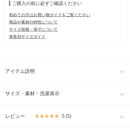
ご購入の前に必ずご確認ください
初めての方はお買い物ガイドをご覧ください
商品や素材の特性について
サイズ規格・採寸について
身長別サイズガイド
アイテム説明
【製造元】株式会社 プリオリコスメ
サイズ・素材・洗濯表示
※【製品ラベル（バージンシール）について】
正規輸入手続きに従い製品への日本語表示ラベル貼り付けのため
外箱を一度開封しております。
【実寸(cm)約】/
あらかじめご了承ください。
レビュー
★★★★★
★★★★★
5 (5)
※生産時期の違いによる色や素材に関して、多少の個体差が生じ
「必ず似合う色がある！」
ている場合がございます。予めご了承ください。