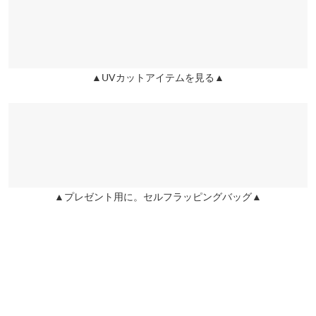
愛用してます！
ンライン診断の受診がお勧めです。パーソナルカラリスト中森さ
zu |
身長：
~
| 体重：
~
| 足のサイズ：
~
んのオンライン診断サイトからご予約可能です。
サービスは10月開始ですが神戸レタスユーザー様は優先で先行予
★★★★★
★★★★★
5
約できます♪
▲UVカットアイテムを見る▲
カラー：BR2
購入日：2022/05/20
診断を希望の方はこちら
下地と合わせて使うことでより綺麗に仕上がります！
【ご使用上の注意事項】
レ |
身長：
166cm
~
170cm
| 体重：
56kg
~
60kg
| 足のサイズ：
24.0cm
~
1.化粧品使用時や使用後、直射日光によって使用部位に赤み、腫
24.5cm
れ、かゆみなどの症状や副作用があらわれた場合は、専門医と相
★★★★★
★★★★★
5
談してください。
2.傷がある部位などには使用しないでくださ い。
カラー：BY2
購入日：2022/05/28
▲プレゼント用に。セルフラッピングバッグ▲
【保管及び取り扱いの注意事項】
もう2年？3年目？？リピーターです。 二色まぜて自分色をつくっ
■乳幼児の手の届かないところに保管してください。
てます
■直射日光の当たる場所には保管しないでくだらさい。
lettuce3370 |
身長：
161cm
~
165cm
| 体重：
46kg
~
50kg
| 足のサイズ：
■使用前に必ず使用方法および注意事項をよくお読みください。
23.0cm
~
23.5cm
■傷や湿疹などの異常のある部位には使用しないでください。