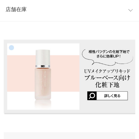
レビュー：5件
日本人女性の肌に最も必要な「色の幅」を作り、それを基本にし
※上記寸法は、生産時に指示した寸法に従い掲載しております。
店舗在庫
た色展開をしています。組み合わせると、カラーバリエーション
生産時期の違いによる製造時の個体差が多少生じている場合がご
★★★★★
★★★★★
5
はまさに無限大。
ざいます。また、商品についたメーカータグの数値とは異なる場
カラー：BY2
購入日：2023/11/01
※表示されている情報は、8/07 13:35 時点のものになります。
合がございます。予めご了承ください。
※在庫ありの表示でも売り切れ等の場合がございますので、詳し
カラー診断を受けてからずっとリピしてます。2色を混ぜ使用し
「メイクしながらスキンケア！」
くはご利用店舗にお問い合わせください。
てます。そのため日々の微差にも対応できてよいです
高配合されている美容液成分でメイクしながら肌に潤いを与え、
コンディションを保ちます。
lettuce3370 |
身長：
~
| 体重：
~
| 足のサイズ：
~
兵庫県
三宮店
素材
店舗在庫
なし
「朝、メイクしたての肌が夜まで持続！」
★★★★★
★★★★★
5
商品詳細
オイルコントロール処方、色の効果でリカバリー、べたつかず、
カラー：BY2
購入日：2022/11/25
姫路店
店舗在庫
伸縮性：なし 淡色透け：なし 濃色透け：なし 裏地：なし
さらっとした仕上がりが特徴！
凄く良いです。 リピートしています。
チャウ |
身長：
161cm
~
165cm
| 体重：
51kg
~
55kg
| 足のサイズ：
24.0cm
~
「洗顔フォームで落とせる、肌に優しい処方」
24.5cm
皮膚に残らず堆積しないため、肌への負担を軽減したい方には、
ぜひお使いいただきたいファンデです。
★★★★★
★★★★★
5
カラー：BY2
購入日：2022/07/28
※こちらの商品はご自身の肌色やパーソナルカラーに合わせてお
選びいただける商品になります。専門家の診断をご希望の方はオ