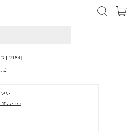
I2184]
還元
)
ださい
ご覧ください