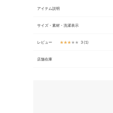
アイテム説明
チェーンのアンクレットがアクセントになるフラッ
で、かかとを踏んでも履けるタイプです。切り替え
サイズ・素材・洗濯表示
ィな一足。
【素材・サイズ感】
S
S~LLの4サイズ展開。チェーンはご自身の足首に
レビュー
★★★★★
★★★★★
3 (1)
※キャンセル/変更不可
筒丈
6.4
レビュー：1件
店舗在庫
足首周り
25
足幅
7.5
★★★★★
★★★★★
3
※表示されている情報は、8/07 04:37 時点のものになりま
カラー：【廃番】ブラック
※在庫ありの表示でも売り切れ等の場合がございますので
サイズ：LL
購入日：2020/10/15
わせください。
つま先口
9
最近のレタスの靴は大きめでしたが これは小さかっ
甲幅
14
兵庫県
三宮店
みー |
身長：
161cm
~
165cm
| 体重：
46kg
~
50
ソール高さ
1
前高さ
0.8
姫路店