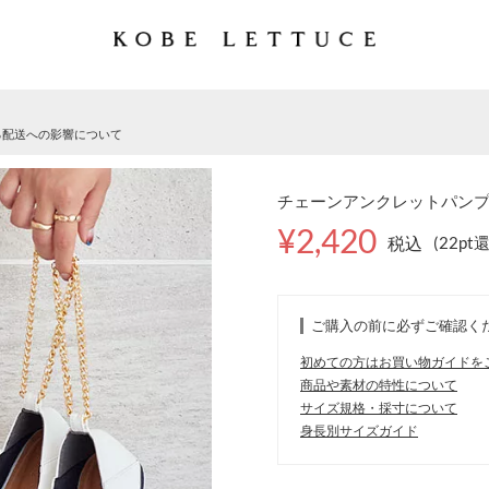
る配送への影響について
チェーンアンクレットパンプス [
¥2,420
税込
(22pt
ご購入の前に必ずご確認く
初めての方はお買い物ガイドを
商品や素材の特性について
サイズ規格・採寸について
身長別サイズガイド