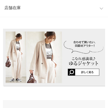
レビュー：9件
です。
ウエスト幅
32〜47
31〜45.5
店舗在庫
※キャンセル/変更不可
★★★★★
★★★★★
5
ヒップ幅
47.8
50.1
カラー：チェック柄ベージュ
サイズ：テーパード
購入日：
※表示されている情報は、8/08 04:35 時点のものになります。
2020/09/17
※在庫ありの表示でも売り切れ等の場合がございますので、詳し
裾幅
26.5
17
くはご利用店舗にお問い合わせください。
低身長の私には少し丈が長いです。 ただ、生地もしっかりしてい
股下
66.3
67.4
てセットアップで着るととっても可愛いです♪
兵庫県
三宮店
lettuce2613 |
身長：
151cm
~
155cm
| 体重：
46kg
~
50kg
| 足のサイズ：
ワタリ幅
32.3
32.5
店舗在庫
23.0cm
~
23.5cm
身長別サイズガイド
サイズ規格・採寸について
姫路店
★★★★★
★★★★★
5
店舗在庫
※生産時期の違いによる色や素材に関して、多少の個体差が生じ
カラー：アイボリー
サイズ：ワイド
購入日：2020/11/13
ている場合がございます。予めご了承ください。
透けない暑過ぎない薄さで、皺にもなりにくい、ペラペラ感もな
※上記寸法は、生産時に指示した寸法に従い掲載しております。
く、きちんと見えます。ありがとうございました
生産時期の違いによる製造時の個体差が多少生じている場合がご
ゆうゆ |
身長：
161cm
~
165cm
| 体重：
51kg
~
55kg
| 足のサイズ：
24.0cm
~
ざいます。また、商品についたメーカータグの数値とは異なる場
24.5cm
合がございます。予めご了承ください。