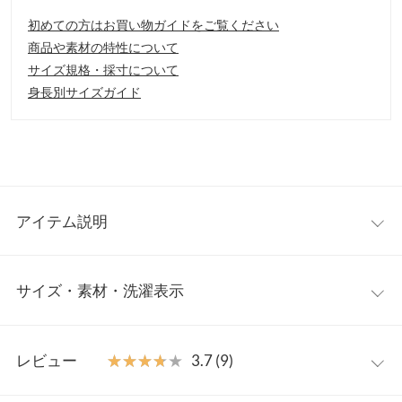
初めての方はお買い物ガイドをご覧ください
商品や素材の特性について
サイズ規格・採寸について
身長別サイズガイド
アイテム説明
コーディネートに使いやすいテーパードパンツとワイドパンツよ
サイズ・素材・洗濯表示
り選べる2タイプ。使い回ししやすい無地とトレンドのヴィンテ
ージ感溢れるチェック柄をご用意しました。
【素材・サイズ感】
ワイド
テーパード
肌触りの良い素材感。透け感がないので1枚で穿けるのも魅力の
レビュー
★★★★★
★★★★★
3.7 (9)
ひとつ。ウエストはバックゴム仕様なので窮屈感のない穿き心
前股上
30.1
27.2
地。きれいめからカジュアルまで着回せる洗練されたシルエット