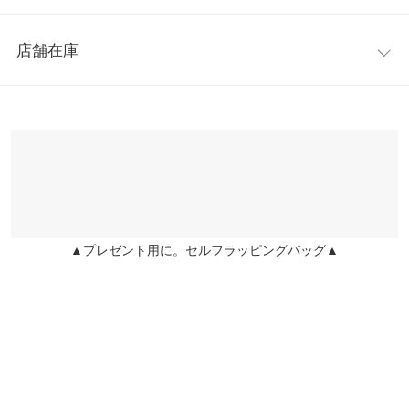
重さ（g）
310
えば形を変えて使いやすいリュックスタイルになります。
レビュー：1件
※キャンセル/変更不可
高さ
37
店舗在庫
★★★★★
★★★★★
4
横幅
79
カラー：ブラック
購入日：2020/12/25
※表示されている情報は、8/08 05:38 時点のものになります。
※在庫ありの表示でも売り切れ等の場合がございますので、詳し
マチ
29
いつものお買い物に愛用しています。 折り畳み方がわからないで
くはご利用店舗にお問い合わせください。
す
持ち手
56
ゆりゆりゆりゆり |
身長：
~
| 体重：
~
| 足のサイズ：
~
兵庫県
三宮店
持ち手高さ
25
店舗在庫
more
レビューを書く
ポケット
1
▲プレゼント用に。セルフラッピングバッグ▲
姫路店
店舗在庫
投稿でポイントプレゼント
身長別サイズガイド
サイズ規格・採寸について
※生産時期の違いによる色や素材に関して、多少の個体差が生じ
ている場合がございます。予めご了承ください。
※上記寸法は、生産時に指示した寸法に従い掲載しております。
生産時期の違いによる製造時の個体差が多少生じている場合がご