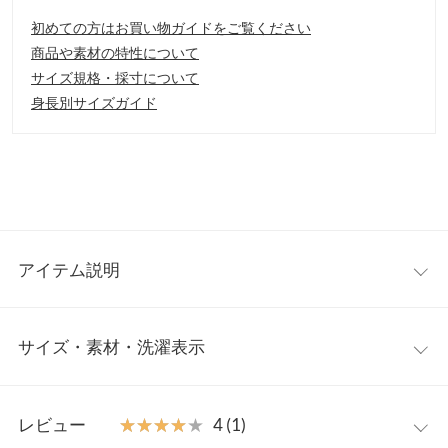
初めての方はお買い物ガイドをご覧ください
商品や素材の特性について
サイズ規格・採寸について
身長別サイズガイド
アイテム説明
レジかごにすっぽり入る大容量ショッピングリュック。トートと
サイズ・素材・洗濯表示
リュックの2way仕様で使い方の幅が広がります。汚れにくい生地
を使用しているのと、保冷効果もあるので食品を傷めず持ち運び
できます。
ワンサイズ
【素材・サイズ感】
レビュー
★★★★★
★★★★★
4 (1)
ベーシックに使えるカラー展開。サイドのループ付きボタンを使