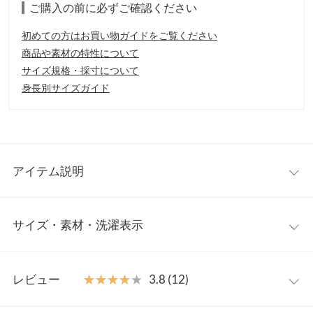
ご購入の前に必ずご確認ください
初めての方はお買い物ガイドをご覧ください
商品や素材の特性について
サイズ規格・採寸について
身長別サイズガイド
アイテム説明
大人気インフルエンサーのakiicoさんコラボレーション商品。シ
サイズ・素材・洗濯表示
ルエットとディテールのこだわった選べる2タイプのワンピース
が登場。
【素材・サイズ感】
フレア
スリット
適度な張り感と落ち感のあるジャージーポンチ素材。スリットタ
レビュー
★★★★★
★★★★★
3.8 (12)
イプには袖口指穴付き、フレアタイプはシンプルに仕上げまし
着丈
119
118
た。