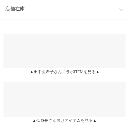
レビュー：12件
※キャンセル/変更不可
身幅
49
57
店舗在庫
★★★★★
★★★★★
5
肩幅
43
55
カラー：ブラック
サイズ：スリット
購入日：2020/09/08
※表示されている情報は、8/07 04:56 時点のものになります。
※在庫ありの表示でも売り切れ等の場合がございますので、詳し
裾幅
140
57
亜希子さんワンピで長めなものは結構擦りそうなことが多いので
くはご利用店舗にお問い合わせください。
すが このスリットワンピはくるぶしもでるし、ちょうどいい長さ
袖丈
54.5
54
です！ 黒なのでカラーパンツに合わせるとめちゃめちゃかわいい
兵庫県
三宮店
のです。 今年たくさん着たいと思います♡
袖幅
18
23
店舗在庫
lettuce4691 |
身長：
151cm
~
155cm
| 体重：
46kg
~
50kg
| 足のサイズ：
袖口幅
9
8.5
23.0cm
~
23.5cm
▲田中亜希子さんコラボITEMを見る▲
姫路店
店舗在庫
身長別サイズガイド
サイズ規格・採寸について
★★★★★
★★★★★
5
カラー：ブラック
サイズ：スリット
購入日：2020/09/18
※生産時期の違いによる色や素材に関して、多少の個体差が生じ
スリットのデザインがとても素敵でパンツにもスカートにも合わ
ている場合がございます。予めご了承ください。
せやすくとても気に入っています！ 着心地も抜群で寒い日は中に
※上記寸法は、生産時に指示した寸法に従い掲載しております。
薄手のロンTも着こめるので長い間着れそうです☆ 丈は152㎝で
生産時期の違いによる製造時の個体差が多少生じている場合がご
▲低身長さん向けアイテムを見る▲
くるぶしより少し上くらいの丈で理想的でした！
ざいます。また、商品についたメーカータグの数値とは異なる場