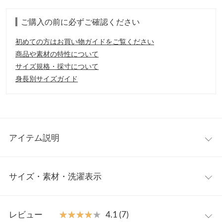
ご購入の前に必ずご確認ください
初めての方はお買い物ガイドをご覧ください
商品や素材の特性について
サイズ規格・採寸について
身長別サイズガイド
アイテム説明
程良い透け感のシアー感がトレンドらしく、オシャレな印象に。
サイズ・素材・洗濯表示
バンドカラーやボリュームスリーブというトレンドライクなデザ
インを取り入れたアイテムになります。
【素材・サイズ感】
ワンサイズ
軽やかな合繊素材。体にフィットしないゆるさで着て頂けるシル
レビュー
★★★★★
★★★★★
4.1 (7)