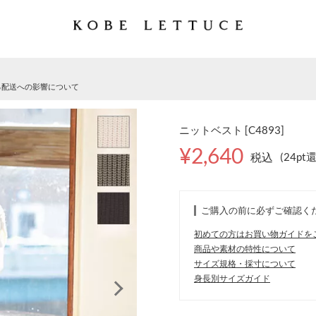
る配送への影響について
ニットベスト [C4893]
¥2,640
税込
(24pt
ご購入の前に必ずご確認く
初めての方はお買い物ガイドを
商品や素材の特性について
サイズ規格・採寸について
身長別サイズガイド