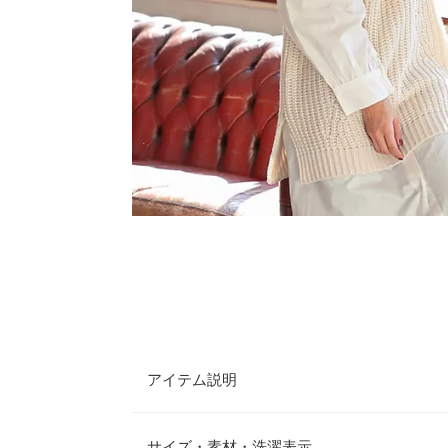
アイテム説明
ロンTやシャツワンピなどと合わせたレイヤードス
ト。少し長めの丈感が体型カバーにも◎
サイズ・素材・洗濯表示