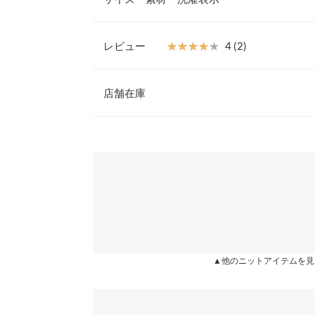
【素材・サイズ感】
肌触り柔らかなニット素材。ゆとりのあるシルエッ
に導きます。
レビュー
★★★★★
★★★★★
4 (2)
※キャンセル/変更不可
着丈
レビュー：2件
店舗在庫
身幅
肩幅
★★★★★
★★★★★
4
※表示されている情報は、8/07 15:27 時点のものになりま
カラー：オフホワイト
※在庫ありの表示でも売り切れ等の場合がございますので
購入日：2020/10/10
わせください。
裾幅
しっかりした生地で毛玉にもならないし、可愛かっ
袖口幅
が気になるかもです。
兵庫県
三宮店
身長別サイズガ
lettuce2806 |
※生産時期の違いによる色や素材に関して、多少の個体
姫路店
す。予めご了承ください。
★★★★★
★★★★★
4
▲他のニットアイテムを見
※上記寸法は、生産時に指示した寸法に従い掲載してお
カラー：オフホワイト
購入日：2020/09/25
造時の個体差が多少生じている場合がございます。また
値とは異なる場合がございます。予めご了承ください。
すっきり見えて可愛かったです！！