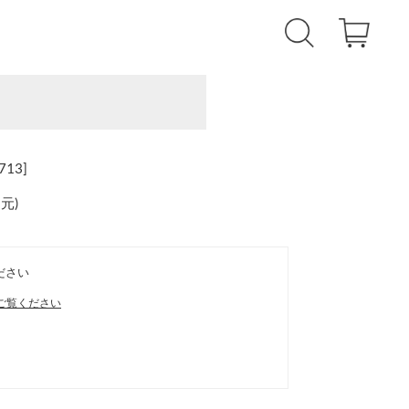
713]
還元
)
ださい
ご覧ください