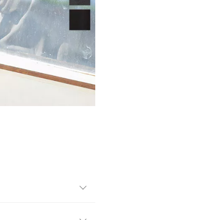
抑えた仕上がりのフーディー
け感のある1枚です。前後差の