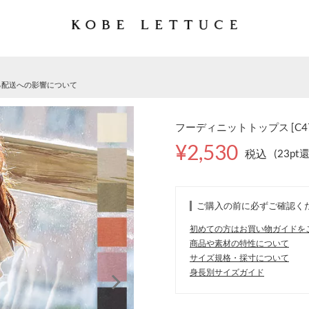
る配送への影響について
フーディニットトップス [C4
¥2,530
税込
(23pt
ご購入の前に必ずご確認く
初めての方はお買い物ガイドを
商品や素材の特性について
サイズ規格・採寸について
身長別サイズガイド