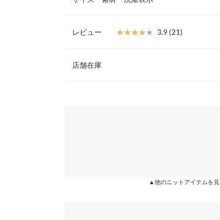
ある丈感と両脇のスリットで、インアウト様々な着
ラックスシーンにもおすすめ◎。
【素材・サイズ感】
レビュー
★★★★★
★★★★★
3.9 (21)
柔らかく肌あたりのいいニット素材。ドロップショ
着丈
み、着ぶくれしにくいのも嬉しいポイント。着こな
レビュー：21件
秀アイテムです。
店舗在庫
身幅
※キャンセル/変更不可
肩幅
★★★★★
★★★★★
5
※表示されている情報は、8/07 12:15 時点のものになりま
カラー：グレージュ
※在庫ありの表示でも売り切れ等の場合がございますので
購入日：2021/02/15
わせください。
裾幅
生地は春先に1枚でちょうどいいかんじです。ゆる
袖丈
り、袖のぽわんな感じが可愛く、低身長ですが可愛く
兵庫県
三宮店
袖幅
まちゅり |
袖口幅
姫路店
★★★★★
★★★★★
5
▲他のニットアイテムを見
身長別サイズガ
カラー：アイボリー
購入日：2020/11/12
※生産時期の違いによる色や素材に関して、多少の個体
暖かく可愛いです♪ 冬に大活躍しました♡
す。予めご了承ください。